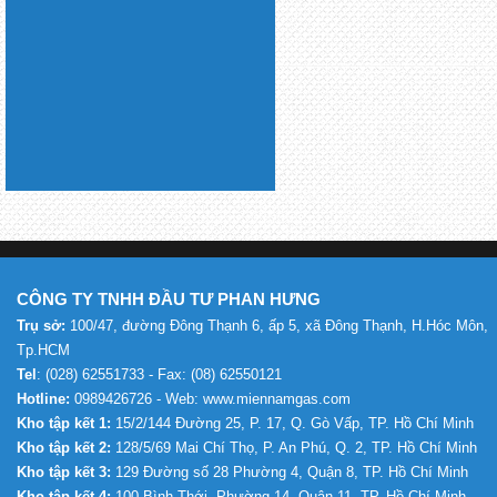
CÔNG TY TNHH ĐẦU TƯ PHAN HƯNG
Trụ sở:
100/47, đường Đông Thạnh 6, ấp 5, xã Đông Thạnh, H.Hóc Môn,
Tp.HCM
Tel
: (028) 62551733 - Fax: (08) 62550121
Hotline:
0989426726 - Web: www.miennamgas.com
Kho tập kết 1:
15/2/144 Đường 25, P. 17, Q. Gò Vấp, TP. Hồ Chí Minh
Kho tập kết 2:
128/5/69 Mai Chí Thọ, P. An Phú, Q. 2, TP. Hồ Chí Minh
Kho tập kết 3:
129 Đường số 28 Phường 4, Quận 8, TP. Hồ Chí Minh
Kho tập kết 4:
100 Bình Thới, Phường 14, Quận 11, TP. Hồ Chí Minh