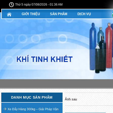
Thứ 5 ngày 07/08/2026 - 01:36 AM
GIỚI THIỆU
SẢN PHẨM
DỊCH VỤ
DANH MỤC SẢN PHẨM
Ảnh sau
Xe Đẩy Hàng 300kg – Giải Pháp Vận