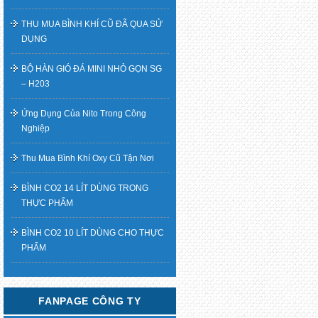
THU MUA BÌNH KHÍ CŨ ĐÃ QUA SỬ
DỤNG
BỘ HÀN GIÓ ĐÁ MINI NHỎ GỌN SG
– H203
Ứng Dụng Của Nito Trong Công
Nghiệp
Thu Mua Bình Khí Oxy Cũ Tận Nơi
BÌNH CO2 14 LÍT DÙNG TRONG
THỰC PHẨM
BÌNH CO2 10 LÍT DÙNG CHO THỰC
PHẨM
FANPAGE CÔNG TY