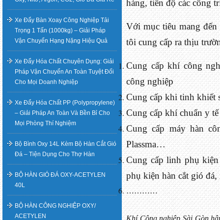
hàng, tiến độ các công t
Xe Đẩy Bàn Xoay Công Nghiệp Tải
Với mục tiêu mang đến s
Trọng 1 Tấn (1000kg) – Giải Pháp
tôi cung cấp ra thịu tr
Vận Chuyển Hạng Nặng Hiệu Quả
Xe Đẩy Hóa Chất Chuyên Dụng: Giải
Cung cấp khí công ngh
Pháp Vận Chuyển An Toàn Tuyệt Đối
công nghiệp
Cho Mọi Doanh Nghiệp
Cung cấp khi tinh khiết 
Xe Đẩy Hóa Chất PP (Polypropylene)
Cung cấp khí chuẩn y tế
– Giải Pháp An Toàn Và Bền Bỉ Cho
Mọi Phòng Thí Nghiệm
Cung cấp máy hàn côn
Plassma…
Bộ Bình Oxy 14L Kèm Bộ Hàn Cắt Gió
Đá – Tiện Dụng Cho Thợ Hàn
Cung cấp linh phụ kiện 
phụ kiện hàn cắt gió đá
BỘ HÀN GIÓ ĐÁ OXY-ACETYLEN
40L
…………
BỘ HÀN CÔNG NGHIỆP OXY/
ACETYLEN
Khí Công nghiệp Sài Gòn hân