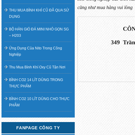
cũng như mua hàng vui lòng l
THU MUA BÌNH KHÍ CŨ ĐÃ QUA SỬ
DỤNG
CÔN
BỘ HÀN GIÓ ĐÁ MINI NHỎ GỌN SG
– H203
349  Trầ
Ứng Dụng Của Nito Trong Công
Nghiệp
Thu Mua Bình Khí Oxy Cũ Tận Nơi
BÌNH CO2 14 LÍT DÙNG TRONG
THỰC PHẨM
BÌNH CO2 10 LÍT DÙNG CHO THỰC
PHẨM
FANPAGE CÔNG TY