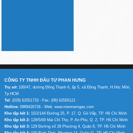
CÔNG TY TNHH ĐẦU TƯ PHAN HƯNG
Trụ sở:
100/47, đường Đông Thạnh 6, ấp 5, xã Đông Thạnh, H.Hóc Môn,
Tp.HCM
Tel
: (028) 62551733 - Fax: (08) 62550121
Hotline:
0989426726 - Web: www.miennamgas.com
Kho tập kết 1:
15/2/144 Đường 25, P. 17, Q. Gò Vấp, TP. Hồ Chí Minh
Kho tập kết 2:
128/5/69 Mai Chí Thọ, P. An Phú, Q. 2, TP. Hồ Chí Minh
Kho tập kết 3:
129 Đường số 28 Phường 4, Quận 8, TP. Hồ Chí Minh
Kho tập kết 4:
100 Bình Thới, Phường 14, Quận 11, TP. Hồ Chí Minh