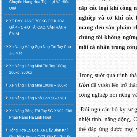
Chuyển Hàng Hóa Tiện Lợi Và Hiệu
cấp các loại khí công 
Quả
nghiệp và cơ khí các 
XE ĐẨY HÀNG 700KG CÓ KHÓA
mang đến sản phẩm ch
GẬP – CHỊU TẢI CAO, VẬN HÀNH
ÊM ÁI
chúng tôi không ngừng
mỗi cá nhân trong công
Xe Nâng Hàng Gọn Nhẹ Tời Tay Cao
1-3 Mét
Xe Nâng Hàng Mini Tời Tay 100kg,
200kg, 300kg
Trong suốt quá trình thà
Gòn
đã vươn lên trở thà
Xe Nâng Hàng Mini 100kg – 300kg
công nghiệp nói riêng và
Xe Nâng Hàng Nhỏ Gọn SG-XN01
Đội ngũ cán bộ kỹ sư g
Xe Nâng Bằng Tời Tay SG-XN02: Giải
Pháp Nâng Hạ Linh Hoạt
nhiệt tình, năng động,
thể đáp ứng được mọi 
Tổng Hợp 15 Loại Xe Đẩy Bình Khí
Oxy, Nitơ, Argon, CO2, Gió Đá Giá Rẻ