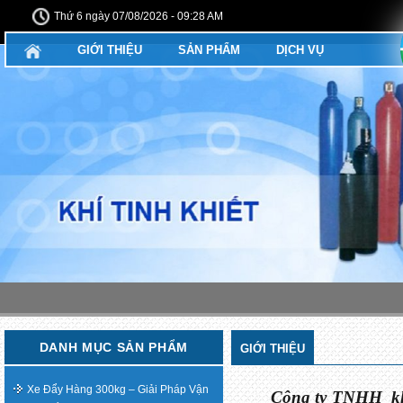
Thứ 6 ngày 07/08/2026 - 09:28 AM
GIỚI THIỆU
SẢN PHẨM
DỊCH VỤ
DANH MỤC SẢN PHẨM
GIỚI THIỆU
Xe Đẩy Hàng 300kg – Giải Pháp Vận
Công ty TNHH kh