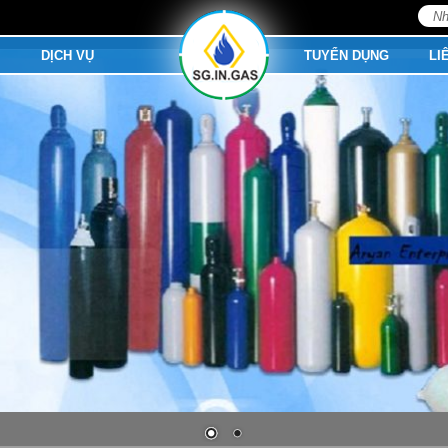
Tìm
kiếm
M
DỊCH VỤ
TUYỂN DỤNG
LI