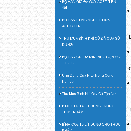
BỘ HÀN GIÓ ĐÁ OXY-ACETYLEN
40L
BỘ HÀN CÔNG NGHIỆP OXY/
ACETYLEN
THU MUA BÌNH KHÍ CŨ ĐÃ QUA SỬ
DỤNG
BỘ HÀN GIÓ ĐÁ MINI NHỎ GỌN SG
– H203
Ứng Dụng Của Nito Trong Công
Nghiệp
Thu Mua Bình Khí Oxy Cũ Tận Nơi
BÌNH CO2 14 LÍT DÙNG TRONG
THỰC PHẨM
BÌNH CO2 10 LÍT DÙNG CHO THỰC
PHẨM