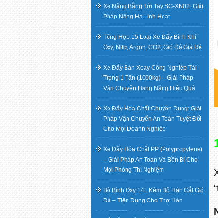
Xe Nâng Bằng Tời Tay SG-XN02: Giải
Pháp Nâng Hạ Linh Hoạt
Tổng Hợp 15 Loại Xe Đẩy Bình Khí
Oxy, Nitơ, Argon, CO2, Gió Đá Giá Rẻ
Xe Đẩy Bàn Xoay Công Nghiệp Tải
Trọng 1 Tấn (1000kg) – Giải Pháp
Vận Chuyển Hạng Nặng Hiệu Quả
Xe Đẩy Hóa Chất Chuyên Dụng: Giải
Pháp Vận Chuyển An Toàn Tuyệt Đối
Cho Mọi Doanh Nghiệp
Xe Đẩy Hóa Chất PP (Polypropylene)
– Giải Pháp An Toàn Và Bền Bỉ Cho
Mọi Phòng Thí Nghiệm
“
Bộ Bình Oxy 14L Kèm Bộ Hàn Cắt Gió
Đá – Tiện Dụng Cho Thợ Hàn