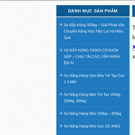
DANH MỤC SẢN PHẨM
Xe Đẩy Hàng 300kg – Giải Pháp Vận
Chuyển Hàng Hóa Tiện Lợi Và Hiệu
Quả
XE ĐẨY HÀNG 700KG CÓ KHÓA
GẬP – CHỊU TẢI CAO, VẬN HÀNH
ÊM ÁI
Xe Nâng Hàng Gọn Nhẹ Tời Tay Cao
1-3 Mét
Xe Nâng Hàng Mini Tời Tay 100kg,
200kg, 300kg
Xe Nâng Hàng Mini 100kg – 300kg
Xe Nâng Hàng Nhỏ Gọn SG-XN01