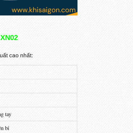
G-XN02
uất cao nhất:
ng tay
ền bỉ