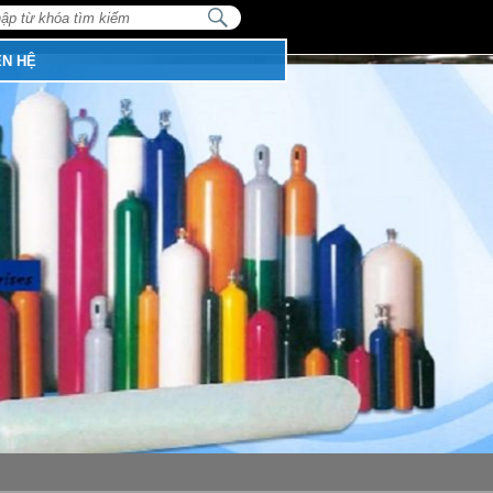
NHẬP
TỪ
:
KHÓA
TÌM
ÊN HỆ
KIẾM...