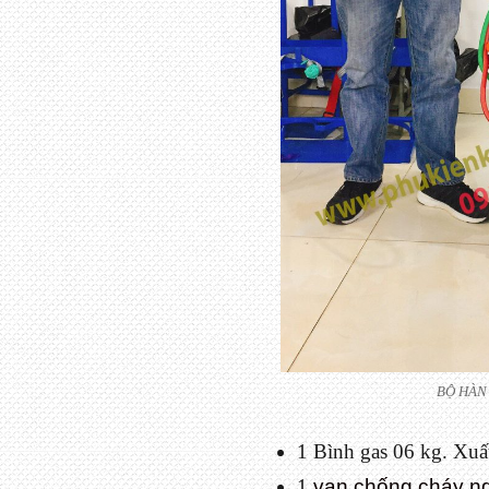
BỘ HÀN
1 Bình gas 06 kg. Xuấ
1
van chống cháy n