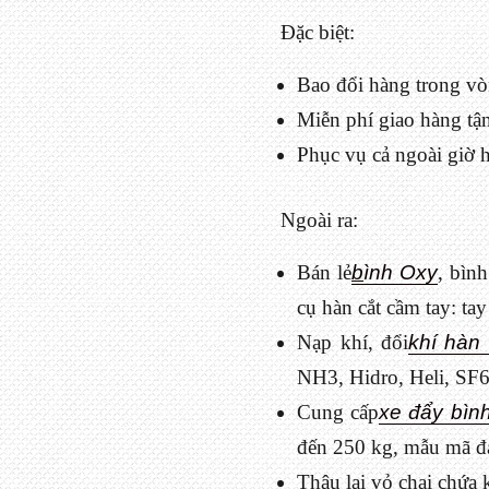
Đặc biệt:
Bao đổi hàng trong vòn
Miễn phí giao hàng tậ
Phục vụ cả ngoài giờ h
Ngoài ra:
Bán lẻ
b
ình Oxy
, bìn
cụ hàn cắt cầm tay: ta
Nạp khí, đổi
khí hàn 
NH3, Hidro, Heli, SF6
Cung cấp
xe đẩy bình
đến 250 kg, mẫu mã đa
Thâu lại vỏ chai chứa