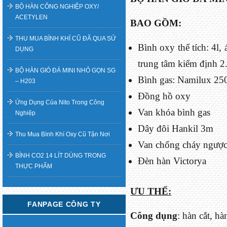
BỘ HÀN CÔNG NGHIỆP OXY/
ACETYLEN
BAO GỒM:
THU MUA BÌNH KHÍ CŨ ĐÃ QUA SỬ
Bình oxy thể tích: 4l,
DỤNG
trung tâm kiểm định 2
BỘ HÀN GIÓ ĐÁ MINI NHỎ GỌN SG
Bình gas: Namilux 25
– H203
Đồng hồ oxy
Ứng Dụng Của Nito Trong Công
Van khóa bình gas
Nghiệp
Dây đôi Hankil 3m
Thu Mua Bình Khí Oxy Cũ Tận Nơi
Van chống cháy ngược
BÌNH CO2 14 LÍT DÙNG TRONG
Đèn hàn Victorya
THỰC PHẨM
ƯU THẾ:
FANPAGE CÔNG TY
Công dụng
: hàn cắt, h