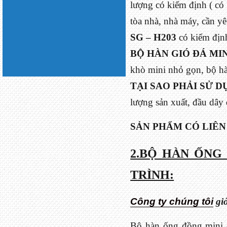
lượng có kiểm định ( có
tòa nhà, nhà máy, cần y
SG – H203
có kiểm địn
BỘ HÀN GIÓ ĐÁ MIN
khò mini nhỏ gọn, bộ hà
TẠI SAO PHẢI SỬ 
lượng sản xuất, đầu dây 
SẢN PHẨM CÓ LIÊN
2.BỘ HÀN ỐNG
TRÌNH:
Công ty chúng tôi
giớ
Bộ hàn ống đồng mini đ