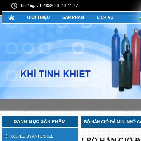
Thứ 2 ngày 10/08/2026 - 13:44 PM
GIỚI THIỆU
SẢN PHẨM
DỊCH VỤ
DANH MỤC SẢN PHẨM
BỘ HÀN GIÓ ĐÁ MINI NHỎ G
HACKED BY ANTONKILL
1.BỘ HÀN GIÓ Đ