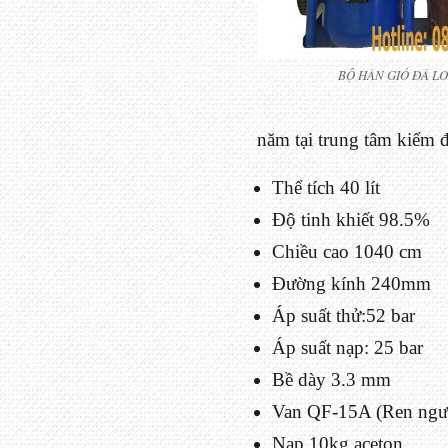
BỘ HÀN GIÓ ĐÁ LO
năm tại trung tâm kiểm 
Thể tích 40 lít
Độ tinh khiết 98.5%
Chiều cao 1040 cm
Đường kính 240mm
Áp suất thử:52 bar
Áp suất nạp: 25 bar
Bề dày 3.3 mm
Van QF-15A (Ren ngư
Nạp 10kg aceton