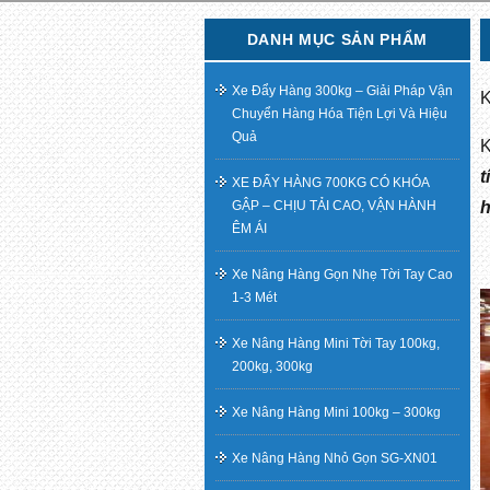
DANH MỤC SẢN PHẨM
Xe Đẩy Hàng 300kg – Giải Pháp Vận
K
Chuyển Hàng Hóa Tiện Lợi Và Hiệu
Quả
t
XE ĐẨY HÀNG 700KG CÓ KHÓA
GẬP – CHỊU TẢI CAO, VẬN HÀNH
h
ÊM ÁI
Xe Nâng Hàng Gọn Nhẹ Tời Tay Cao
1-3 Mét
Xe Nâng Hàng Mini Tời Tay 100kg,
200kg, 300kg
Xe Nâng Hàng Mini 100kg – 300kg
Xe Nâng Hàng Nhỏ Gọn SG-XN01