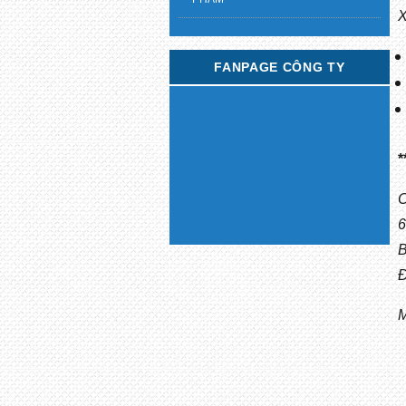
FANPAGE CÔNG TY
*
C
6
B
Đ