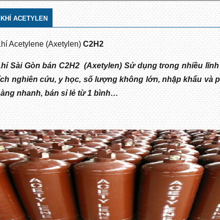
KHÍ ACETYLEN
hí Acetylene (Axetylen)
C2H2
K
hí Sài Gòn bán C2H2 (Axetylen) Sử dụng trong nhiều lĩn
ích nghiên cứu, y học, số lượng không lớn, nhập khẩu và p
àng nhanh, bán sỉ lẻ từ 1 bình…