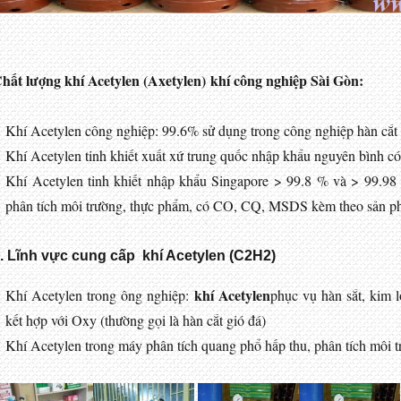
hất lượng khí Acetylen (Axetylen) khí công nghiệp Sài Gòn:
Khí Acetylen công nghiệp: 99.6% sử dụng trong công nghiệp hàn cắt 
Khí Acetylen tinh khiết xuất xứ trung quốc nhập khẩu nguyên bình c
Khí Acetylen tinh khiết nhập khẩu Singapore > 99.8 % và > 99.98
phân tích môi trường, thực phẩm, có CO, CQ, MSDS kèm theo sản p
. Lĩnh vực cung cấp khí Acetylen (C2H2)
khí Acetylen
Khí Acetylen trong ông nghiệp:
phục vụ hàn sắt, kim l
kết hợp với Oxy (thường gọi là hàn cắt gió đá)
Khí Acetylen trong máy phân tích quang phổ hấp thu, phân tích môi 