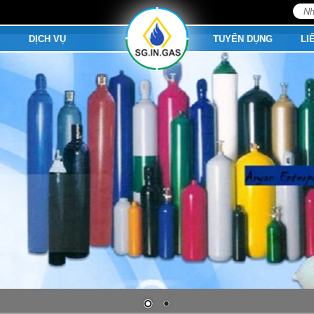
Tìm
kiếm
M
DỊCH VỤ
TUYỂN DỤNG
LI