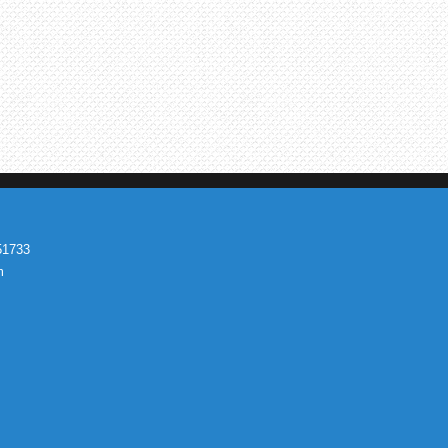
551733
m