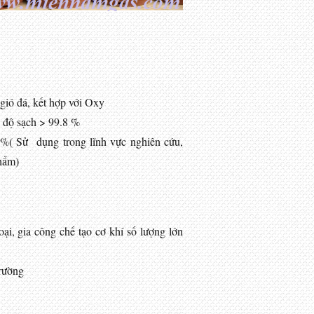
gió đá, kết hợp với Oxy
ó độ sạch > 99.8 %
 %( Sử dụng trong lĩnh vực nghiên cứu,
hẩm)
oại, gia công chế tạo cơ khí số lượng lớn
trường