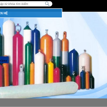
NHẬP
TỪ
:
KHÓA
TÌM
ÊN HỆ
KIẾM...