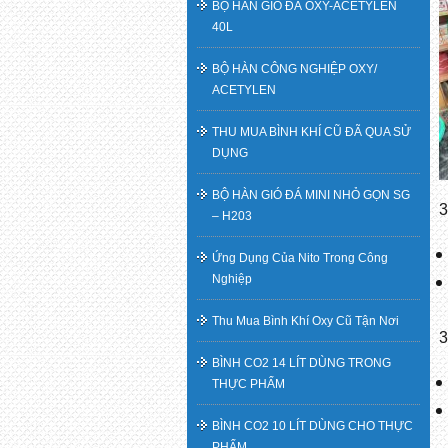
BỘ HÀN GIÓ ĐÁ OXY-ACETYLEN
40L
BỘ HÀN CÔNG NGHIỆP OXY/
ACETYLEN
THU MUA BÌNH KHÍ CŨ ĐÃ QUA SỬ
DỤNG
BỘ HÀN GIÓ ĐÁ MINI NHỎ GỌN SG
3
– H203
Ứng Dụng Của Nito Trong Công
Nghiệp
Thu Mua Bình Khí Oxy Cũ Tận Nơi
3
BÌNH CO2 14 LÍT DÙNG TRONG
THỰC PHẨM
BÌNH CO2 10 LÍT DÙNG CHO THỰC
PHẨM