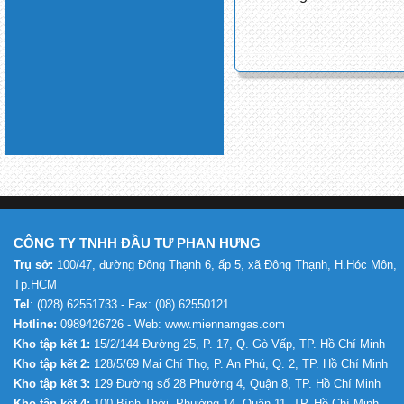
CÔNG TY TNHH ĐẦU TƯ PHAN HƯNG
Trụ sở:
100/47, đường Đông Thạnh 6, ấp 5, xã Đông Thạnh, H.Hóc Môn,
Tp.HCM
Tel
: (028) 62551733 - Fax: (08) 62550121
Hotline:
0989426726 - Web: www.miennamgas.com
Kho tập kết 1:
15/2/144 Đường 25, P. 17, Q. Gò Vấp, TP. Hồ Chí Minh
Kho tập kết 2:
128/5/69 Mai Chí Thọ, P. An Phú, Q. 2, TP. Hồ Chí Minh
Kho tập kết 3:
129 Đường số 28 Phường 4, Quận 8, TP. Hồ Chí Minh
Kho tập kết 4:
100 Bình Thới, Phường 14, Quận 11, TP. Hồ Chí Minh