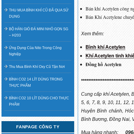
Bán khí Acetylen công ngh
THU MUA BÌNH KHÍ CŨ ĐÃ QUA SỬ
Bán Khí Acetylene chuyể
DỤNG
BỘ HÀN GIÓ ĐÁ MINI NHỎ GỌN SG
Xem thêm:
– H203
Bình khí Acetylen
Ứng Dụng Của Nito Trong Công
Nghiệp
Khí Acetylen tinh khi
Đồng hồ Acetylen
Thu Mua Bình Khí Oxy Cũ Tận Nơi
BÌNH CO2 14 LÍT DÙNG TRONG
*****************************
THỰC PHẨM
Cung cấp khí Acetylen, B
BÌNH CO2 10 LÍT DÙNG CHO THỰC
5, 6, 7, 8, 9, 10, 11, 
PHẨM
Huyện Bình chánh, Hó
Bình Bương, Đồng Nai, V
FANPAGE CÔNG TY
Mua hàng nhanh:
096