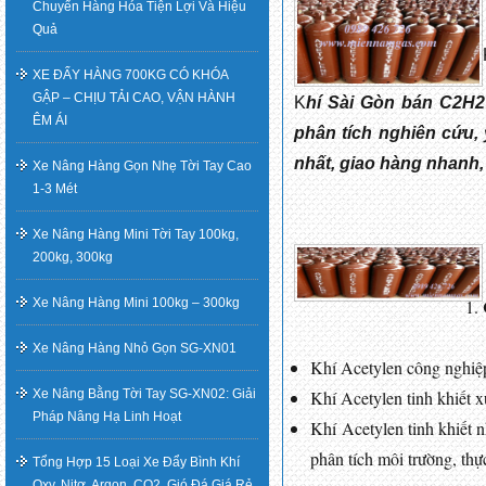
Chuyển Hàng Hóa Tiện Lợi Và Hiệu
Quả
XE ĐẨY HÀNG 700KG CÓ KHÓA
GẬP – CHỊU TẢI CAO, VẬN HÀNH
K
hí Sài Gòn bán C2H2
ÊM ÁI
phân tích nghiên cứu,
nhất, giao hàng nhanh, 
Xe Nâng Hàng Gọn Nhẹ Tời Tay Cao
1-3 Mét
Xe Nâng Hàng Mini Tời Tay 100kg,
200kg, 300kg
Xe Nâng Hàng Mini 100kg – 300kg
Xe Nâng Hàng Nhỏ Gọn SG-XN01
Khí Acetylen công nghiệp
Xe Nâng Bằng Tời Tay SG-XN02: Giải
Khí Acetylen tinh khiết 
Pháp Nâng Hạ Linh Hoạt
Khí Acetylen tinh khiết 
phân tích môi trường, t
Tổng Hợp 15 Loại Xe Đẩy Bình Khí
Oxy, Nitơ, Argon, CO2, Gió Đá Giá Rẻ