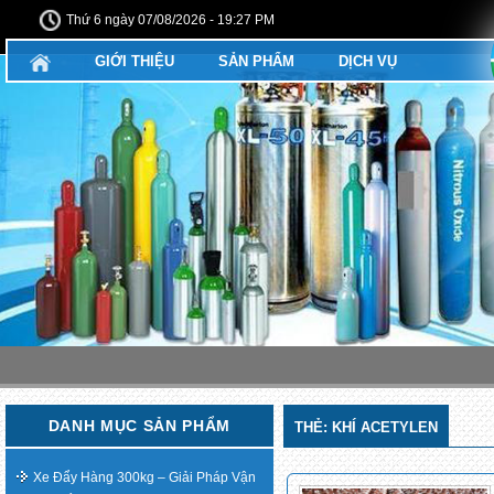
Thứ 6 ngày 07/08/2026 - 19:27 PM
GIỚI THIỆU
SẢN PHẨM
DỊCH VỤ
DANH MỤC SẢN PHẨM
THẺ:
KHÍ ACETYLEN
Xe Đẩy Hàng 300kg – Giải Pháp Vận