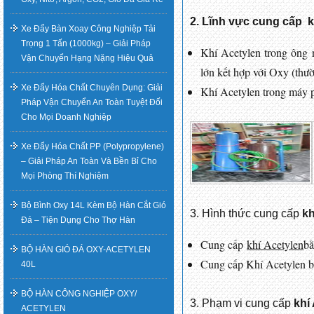
2. Lĩnh vực cung cấp k
Xe Đẩy Bàn Xoay Công Nghiệp Tải
Trọng 1 Tấn (1000kg) – Giải Pháp
Khí Acetylen trong ông
Vận Chuyển Hạng Nặng Hiệu Quả
lớn kết hợp với Oxy (thườ
Xe Đẩy Hóa Chất Chuyên Dụng: Giải
Khí Acetylen trong máy p
Pháp Vận Chuyển An Toàn Tuyệt Đối
Cho Mọi Doanh Nghiệp
Xe Đẩy Hóa Chất PP (Polypropylene)
– Giải Pháp An Toàn Và Bền Bỉ Cho
Mọi Phòng Thí Nghiệm
Bộ Bình Oxy 14L Kèm Bộ Hàn Cắt Gió
3. Hình thức cung cấp
kh
Đá – Tiện Dụng Cho Thợ Hàn
Cung cấp
khí Acetylen
b
BỘ HÀN GIÓ ĐÁ OXY-ACETYLEN
Cung cấp Khí Acetylen bằn
40L
BỘ HÀN CÔNG NGHIỆP OXY/
3. Phạm vi cung cấp
khí
ACETYLEN