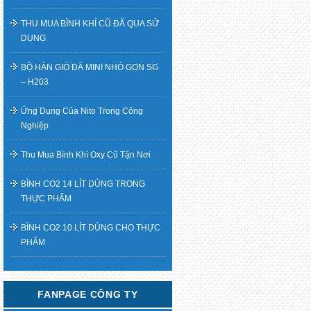
THU MUA BÌNH KHÍ CŨ ĐÃ QUA SỬ
DỤNG
BỘ HÀN GIÓ ĐÁ MINI NHỎ GỌN SG
– H203
Ứng Dụng Của Nito Trong Công
Nghiệp
Thu Mua Bình Khí Oxy Cũ Tận Nơi
BÌNH CO2 14 LÍT DÙNG TRONG
THỰC PHẨM
BÌNH CO2 10 LÍT DÙNG CHO THỰC
PHẨM
FANPAGE CÔNG TY