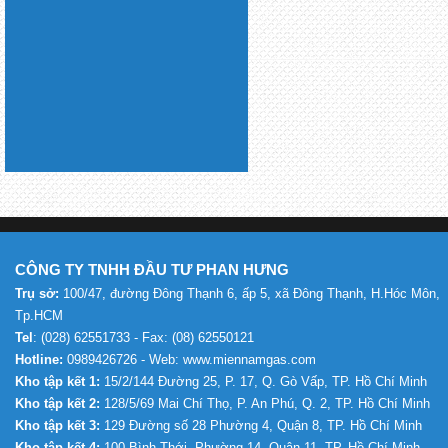
CÔNG TY TNHH ĐẦU TƯ PHAN HƯNG
Trụ sở:
100/47, đường Đông Thạnh 6, ấp 5, xã Đông Thạnh, H.Hóc Môn,
Tp.HCM
Tel
: (028) 62551733 - Fax: (08) 62550121
Hotline:
0989426726 - Web: www.miennamgas.com
Kho tập kết 1:
15/2/144 Đường 25, P. 17, Q. Gò Vấp, TP. Hồ Chí Minh
Kho tập kết 2:
128/5/69 Mai Chí Thọ, P. An Phú, Q. 2, TP. Hồ Chí Minh
Kho tập kết 3:
129 Đường số 28 Phường 4, Quận 8, TP. Hồ Chí Minh
Kho tập kết 4:
100 Bình Thới, Phường 14, Quận 11, TP. Hồ Chí Minh