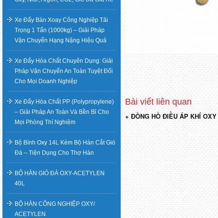
Xe Đẩy Bàn Xoay Công Nghiệp Tải
Trọng 1 Tấn (1000kg) – Giải Pháp
Vận Chuyển Hạng Nặng Hiệu Quả
Xe Đẩy Hóa Chất Chuyên Dụng: Giải
Pháp Vận Chuyển An Toàn Tuyệt Đối
Cho Mọi Doanh Nghiệp
Xe Đẩy Hóa Chất PP (Polypropylene)
– Giải Pháp An Toàn Và Bền Bỉ Cho
ĐỒNG HỒ ĐIỀU ÁP KHÍ OXY
Điều
Mọi Phòng Thí Nghiệm
hướng
Bộ Bình Oxy 14L Kèm Bộ Hàn Cắt Gió
Đá – Tiện Dụng Cho Thợ Hàn
bài
BỘ HÀN GIÓ ĐÁ OXY-ACETYLEN
viết
40L
BỘ HÀN CÔNG NGHIỆP OXY/
ACETYLEN