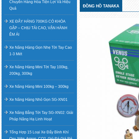
Chuyển Hàng Hóa Tiện Lợi Và Hiệu
ĐỒNG HỒ TANAKA
Quả
XE ĐẨY HÀNG 700KG CÓ KHÓA
GẬP – CHỊU TẢI CAO, VẬN HÀNH
ÊM ÁI
Xe Nâng Hàng Gọn Nhẹ Tời Tay Cao
1-3 Mét
Xe Nâng Hàng Mini Tời Tay 100kg,
200kg, 300kg
Xe Nâng Hàng Mini 100kg – 300kg
Xe Nâng Hàng Nhỏ Gọn SG-XN01
Xe Nâng Bằng Tời Tay SG-XN02: Giải
Pháp Nâng Hạ Linh Hoạt
Tổng Hợp 15 Loại Xe Đẩy Bình Khí
Oxy, Nitơ, Argon, CO2, Gió Đá Giá Rẻ