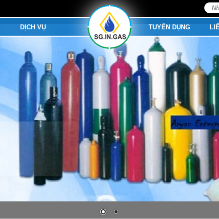
Tìm
kiếm
M
DỊCH VỤ
TUYỂN DỤNG
LI