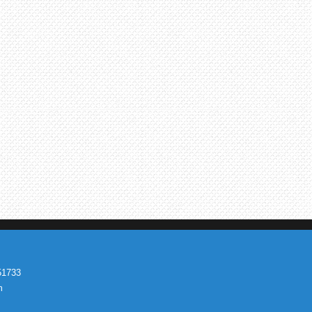
551733
m