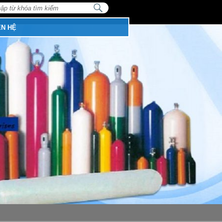
NHẬP
TỪ
:
KHÓA
TÌM
ÊN HỆ
KIẾM...