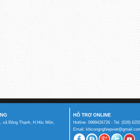
ƯNG
HỖ TRỢ ONLINE
, xã Đông Thạnh, H.Hóc Môn,
Hotline: 0989426726 - Tel: (028) 62
Email: khicongnghiepviet@gmail.co