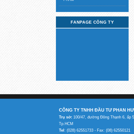
FANPAGE CÔNG TY
CÔNG TY TNHH ĐẦU TƯ PHAN H
Trụ sở:
100/47, đường Đông Thạnh 6, ấp 5
Tp.HCM
Tel
: (028) 62551733 - Fax: (08) 62550121