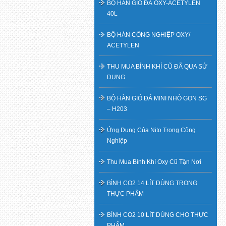
BỘ HÀN GIÓ ĐÁ OXY-ACETYLEN
40L
BỘ HÀN CÔNG NGHIỆP OXY/
ACETYLEN
THU MUA BÌNH KHÍ CŨ ĐÃ QUA SỬ
DỤNG
BỘ HÀN GIÓ ĐÁ MINI NHỎ GỌN SG
– H203
Ứng Dụng Của Nito Trong Công
Nghiệp
Thu Mua Bình Khí Oxy Cũ Tận Nơi
BÌNH CO2 14 LÍT DÙNG TRONG
THỰC PHẨM
BÌNH CO2 10 LÍT DÙNG CHO THỰC
PHẨM