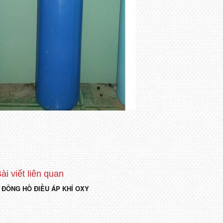
ĐỒNG HỒ ĐIỀU ÁP KHÍ OXY
Điều
hướng