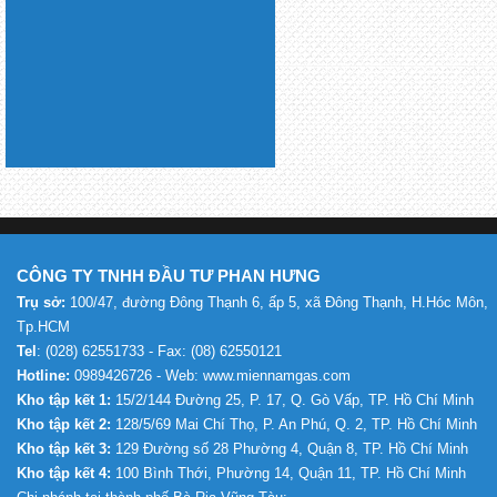
CÔNG TY TNHH ĐẦU TƯ PHAN HƯNG
Trụ sở:
100/47, đường Đông Thạnh 6, ấp 5, xã Đông Thạnh, H.Hóc Môn,
Tp.HCM
Tel
: (028) 62551733 - Fax: (08) 62550121
Hotline:
0989426726 - Web: www.miennamgas.com
Kho tập kết 1:
15/2/144 Đường 25, P. 17, Q. Gò Vấp, TP. Hồ Chí Minh
Kho tập kết 2:
128/5/69 Mai Chí Thọ, P. An Phú, Q. 2, TP. Hồ Chí Minh
Kho tập kết 3:
129 Đường số 28 Phường 4, Quận 8, TP. Hồ Chí Minh
Kho tập kết 4:
100 Bình Thới, Phường 14, Quận 11, TP. Hồ Chí Minh