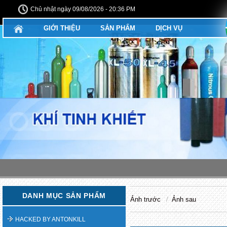
Chủ nhật ngày 09/08/2026 - 20:36 PM
GIỚI THIỆU
SẢN PHẨM
DỊCH VỤ
DANH MỤC SẢN PHẨM
Ảnh trước
Ảnh sau
HACKED BY ANTONKILL