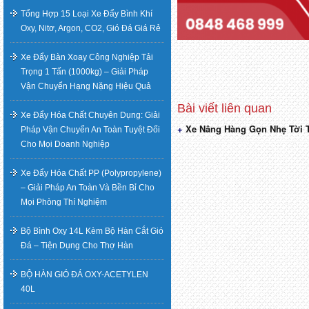
Tổng Hợp 15 Loại Xe Đẩy Bình Khí
Oxy, Nitơ, Argon, CO2, Gió Đá Giá Rẻ
Xe Đẩy Bàn Xoay Công Nghiệp Tải
Trọng 1 Tấn (1000kg) – Giải Pháp
Vận Chuyển Hạng Nặng Hiệu Quả
Xe Đẩy Hóa Chất Chuyên Dụng: Giải
Xe Nâng Hàng Gọn Nhẹ Tời T
Điều
Pháp Vận Chuyển An Toàn Tuyệt Đối
Cho Mọi Doanh Nghiệp
hướng
Xe Đẩy Hóa Chất PP (Polypropylene)
bài
– Giải Pháp An Toàn Và Bền Bỉ Cho
Mọi Phòng Thí Nghiệm
viết
Bộ Bình Oxy 14L Kèm Bộ Hàn Cắt Gió
Đá – Tiện Dụng Cho Thợ Hàn
BỘ HÀN GIÓ ĐÁ OXY-ACETYLEN
40L