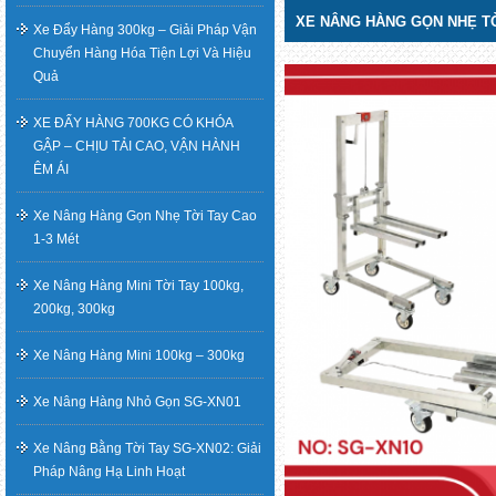
XE NÂNG HÀNG GỌN NHẸ TỜI
Xe Đẩy Hàng 300kg – Giải Pháp Vận
Chuyển Hàng Hóa Tiện Lợi Và Hiệu
Quả
XE ĐẨY HÀNG 700KG CÓ KHÓA
GẬP – CHỊU TẢI CAO, VẬN HÀNH
ÊM ÁI
Xe Nâng Hàng Gọn Nhẹ Tời Tay Cao
1-3 Mét
Xe Nâng Hàng Mini Tời Tay 100kg,
200kg, 300kg
Xe Nâng Hàng Mini 100kg – 300kg
Xe Nâng Hàng Nhỏ Gọn SG-XN01
Xe Nâng Bằng Tời Tay SG-XN02: Giải
Pháp Nâng Hạ Linh Hoạt