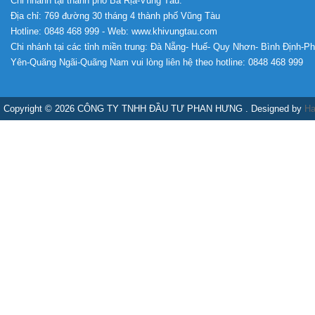
Chi nhánh tại thành phố Bà Rịa-Vũng Tàu:
Địa chỉ: 769 đường 30 tháng 4 thành phố Vũng Tàu
Hotline: 0848 468 999 - Web: www.khivungtau.com
Chi nhánh tại các tỉnh miền trung: Đà Nẵng- Huế- Quy Nhơn- Bình Định-P
Yên-Quãng Ngãi-Quãng Nam vui lòng liên hệ theo hotline: 0848 468 999
Copyright © 2026 CÔNG TY TNHH ĐẦU TƯ PHAN HƯNG . Designed by
Ha