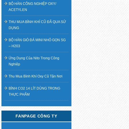
BỘ HÀN CÔNG NGHIỆP OXY/
ACETYLEN
THU MUA BÌNH KHÍ CŨ ĐÃ QUA SỬ
DỤNG
BỘ HÀN GIÓ ĐÁ MINI NHỎ GỌN SG
– H203
Ứng Dụng Của Nito Trong Công
Nghiệp
Thu Mua Bình Khí Oxy Cũ Tận Nơi
BÌNH CO2 14 LÍT DÙNG TRONG
THỰC PHẨM
FANPAGE CÔNG TY