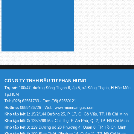
CÔNG TY TNHH ĐẦU TƯ PHAN HƯNG
Trụ sở:
100/47, đường Đông Thạnh 6, ấp 5, xã Đông Thạnh, H.Hóc Môn,
Tp.HCM
Tel
: (028) 62551733 - Fax: (08) 62550121
Hotline:
0989426726 - Web: www.miennamgas.com
Kho tập kết 1:
15/2/144 Đường 25, P. 17, Q. Gò Vấp, TP. Hồ Chí Minh
Kho tập kết 2:
128/5/69 Mai Chí Thọ, P. An Phú, Q. 2, TP. Hồ Chí Minh
Kho tập kết 3:
129 Đường số 28 Phường 4, Quận 8, TP. Hồ Chí Minh
Kho tập kết 4:
100 Bình Thới, Phường 14, Quận 11, TP. Hồ Chí Minh