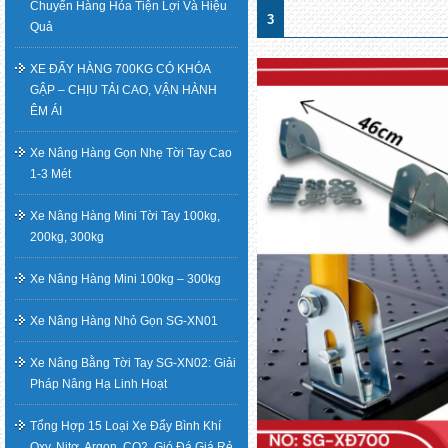
Chuyển Hàng Hóa Tiện Lợi Và Hiệu
3
Quả
XE ĐẨY HÀNG 700KG CÓ KHÓA
GẬP – CHỊU TẢI CAO, VẬN HÀNH
ÊM ÁI
Xe Nâng Hàng Gọn Nhẹ Tời Tay Cao
1-3 Mét
Xe Nâng Hàng Mini Tời Tay 100kg,
200kg, 300kg
Xe Nâng Hàng Mini 100kg – 300kg
Xe Nâng Hàng Nhỏ Gọn SG-XN01
Xe Nâng Bằng Tời Tay SG-XN02: Giải
Pháp Nâng Hạ Linh Hoạt
Tổng Hợp 15 Loại Xe Đẩy Bình Khí
Oxy, Nitơ, Argon, CO2, Gió Đá Giá Rẻ