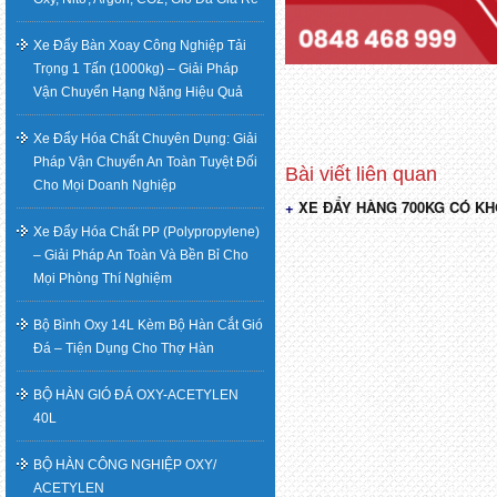
Xe Đẩy Bàn Xoay Công Nghiệp Tải
Trọng 1 Tấn (1000kg) – Giải Pháp
Vận Chuyển Hạng Nặng Hiệu Quả
Xe Đẩy Hóa Chất Chuyên Dụng: Giải
Pháp Vận Chuyển An Toàn Tuyệt Đối
Cho Mọi Doanh Nghiệp
XE ĐẨY HÀNG 700KG CÓ KHÓ
Điều
Xe Đẩy Hóa Chất PP (Polypropylene)
hướng
– Giải Pháp An Toàn Và Bền Bỉ Cho
Mọi Phòng Thí Nghiệm
bài
Bộ Bình Oxy 14L Kèm Bộ Hàn Cắt Gió
viết
Đá – Tiện Dụng Cho Thợ Hàn
BỘ HÀN GIÓ ĐÁ OXY-ACETYLEN
40L
BỘ HÀN CÔNG NGHIỆP OXY/
ACETYLEN