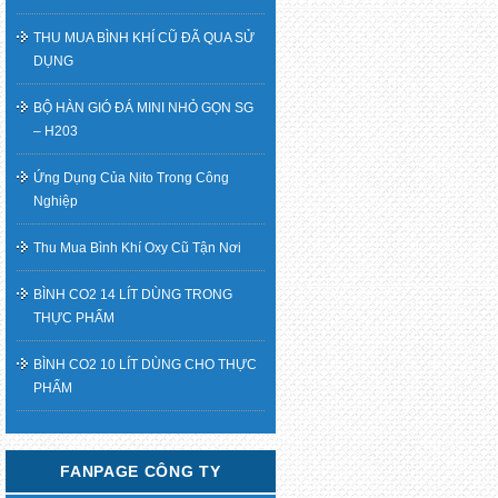
THU MUA BÌNH KHÍ CŨ ĐÃ QUA SỬ
DỤNG
BỘ HÀN GIÓ ĐÁ MINI NHỎ GỌN SG
– H203
Ứng Dụng Của Nito Trong Công
Nghiệp
Thu Mua Bình Khí Oxy Cũ Tận Nơi
BÌNH CO2 14 LÍT DÙNG TRONG
THỰC PHẨM
BÌNH CO2 10 LÍT DÙNG CHO THỰC
PHẨM
FANPAGE CÔNG TY