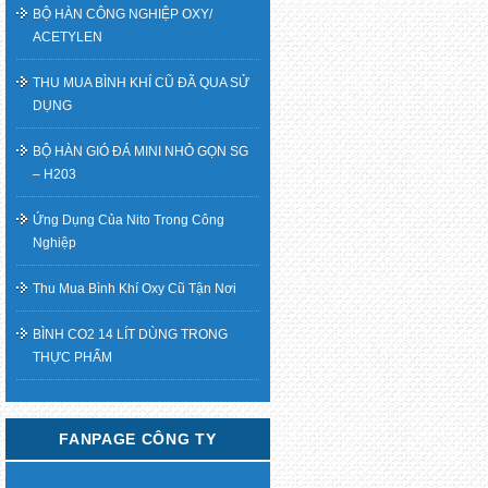
BỘ HÀN CÔNG NGHIỆP OXY/
ACETYLEN
THU MUA BÌNH KHÍ CŨ ĐÃ QUA SỬ
DỤNG
BỘ HÀN GIÓ ĐÁ MINI NHỎ GỌN SG
– H203
Ứng Dụng Của Nito Trong Công
Nghiệp
Thu Mua Bình Khí Oxy Cũ Tận Nơi
BÌNH CO2 14 LÍT DÙNG TRONG
THỰC PHẨM
FANPAGE CÔNG TY