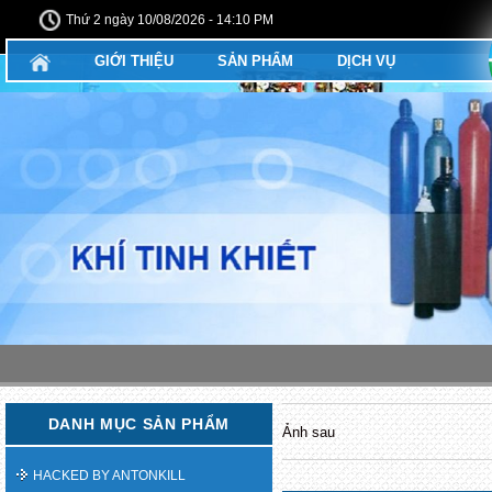
Thứ 2 ngày 10/08/2026 - 14:10 PM
GIỚI THIỆU
SẢN PHẨM
DỊCH VỤ
DANH MỤC SẢN PHẨM
Ảnh sau
HACKED BY ANTONKILL