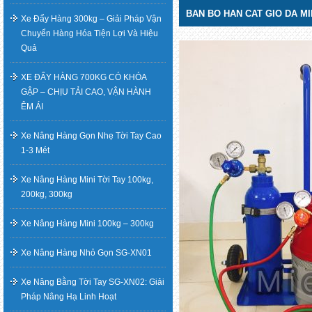
BAN BO HAN CAT GIO DA MIN
Xe Đẩy Hàng 300kg – Giải Pháp Vận
Chuyển Hàng Hóa Tiện Lợi Và Hiệu
Quả
XE ĐẨY HÀNG 700KG CÓ KHÓA
GẬP – CHỊU TẢI CAO, VẬN HÀNH
ÊM ÁI
Xe Nâng Hàng Gọn Nhẹ Tời Tay Cao
1-3 Mét
Xe Nâng Hàng Mini Tời Tay 100kg,
200kg, 300kg
Xe Nâng Hàng Mini 100kg – 300kg
Xe Nâng Hàng Nhỏ Gọn SG-XN01
Xe Nâng Bằng Tời Tay SG-XN02: Giải
Pháp Nâng Hạ Linh Hoạt