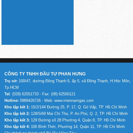
CÔNG TY TNHH ĐẦU TƯ PHAN HƯNG
Trụ sở:
100/47, đường Đông Thạnh 6, ấp 5, xã Đông Thạnh, H.Hóc Môn,
Tp.HCM
Tel
: (028) 62551733 - Fax: (08) 62550121
Hotline:
0989426726 - Web: www.miennamgas.com
Kho tập kết 1:
15/2/144 Đường 25, P. 17, Q. Gò Vấp, TP. Hồ Chí Minh
Kho tập kết 2:
128/5/69 Mai Chí Thọ, P. An Phú, Q. 2, TP. Hồ Chí Minh
Kho tập kết 3:
129 Đường số 28 Phường 4, Quận 8, TP. Hồ Chí Minh
Kho tập kết 4:
100 Bình Thới, Phường 14, Quận 11, TP. Hồ Chí Minh