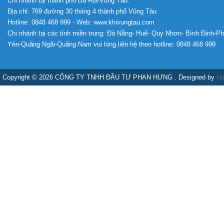
Chi nhánh tại thành phố Bà Rịa-Vũng Tàu:
Địa chỉ: 769 đường 30 tháng 4 thành phố Vũng Tàu
Hotline: 0848 468 999 - Web: www.khivungtau.com
Chi nhánh tại các tỉnh miền trung: Đà Nẵng- Huế- Quy Nhơn- Bình Định-P
Yên-Quãng Ngãi-Quãng Nam vui lòng liên hệ theo hotline: 0848 468 999
Copyright © 2026 CÔNG TY TNHH ĐẦU TƯ PHAN HƯNG . Designed by
Ha