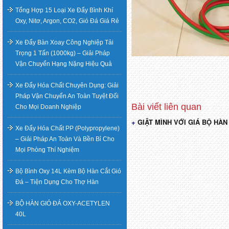
Tổng Hợp 15 Loại Xe Đẩy Bình Khí
Oxy, Nitơ, Argon, CO2, Gió Đá Giá Rẻ
Xe Đẩy Bàn Xoay Công Nghiệp Tải
Trọng 1 Tấn (1000kg) – Giải Pháp
Vận Chuyển Hạng Nặng Hiệu Quả
Xe Đẩy Hóa Chất Chuyên Dụng: Giải
Pháp Vận Chuyển An Toàn Tuyệt Đối
Cho Mọi Doanh Nghiệp
GIẬT MÌNH VỚI GIÁ BỘ HÀN
Điều
Xe Đẩy Hóa Chất PP (Polypropylene)
– Giải Pháp An Toàn Và Bền Bỉ Cho
hướng
Mọi Phòng Thí Nghiệm
bài
Bộ Bình Oxy 14L Kèm Bộ Hàn Cắt Gió
Đá – Tiện Dụng Cho Thợ Hàn
viết
BỘ HÀN GIÓ ĐÁ OXY-ACETYLEN
40L