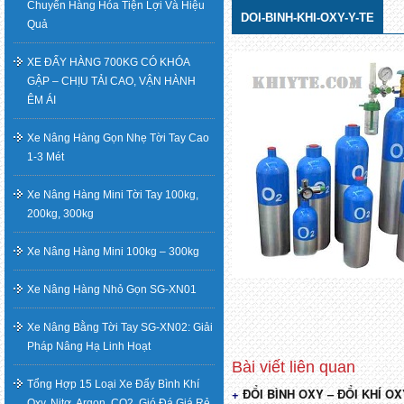
Chuyển Hàng Hóa Tiện Lợi Và Hiệu
DOI-BINH-KHI-OXY-Y-TE
Quả
XE ĐẨY HÀNG 700KG CÓ KHÓA
GẬP – CHỊU TẢI CAO, VẬN HÀNH
ÊM ÁI
Xe Nâng Hàng Gọn Nhẹ Tời Tay Cao
1-3 Mét
Xe Nâng Hàng Mini Tời Tay 100kg,
200kg, 300kg
Xe Nâng Hàng Mini 100kg – 300kg
Xe Nâng Hàng Nhỏ Gọn SG-XN01
Xe Nâng Bằng Tời Tay SG-XN02: Giải
Pháp Nâng Hạ Linh Hoạt
Tổng Hợp 15 Loại Xe Đẩy Bình Khí
ĐỔI BÌNH OXY – ĐỔI KHÍ OX
Điều
Oxy, Nitơ, Argon, CO2, Gió Đá Giá Rẻ