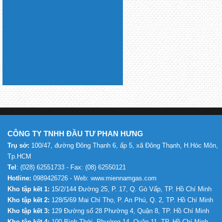
CÔNG TY TNHH ĐẦU TƯ PHAN HƯNG
Trụ sở:
100/47, đường Đông Thạnh 6, ấp 5, xã Đông Thạnh, H.Hóc Môn,
Tp.HCM
Tel
: (028) 62551733 - Fax: (08) 62550121
Hotline:
0989426726 - Web: www.miennamgas.com
Kho tập kết 1:
15/2/144 Đường 25, P. 17, Q. Gò Vấp, TP. Hồ Chí Minh
Kho tập kết 2:
128/5/69 Mai Chí Thọ, P. An Phú, Q. 2, TP. Hồ Chí Minh
Kho tập kết 3:
129 Đường số 28 Phường 4, Quận 8, TP. Hồ Chí Minh
Kho tập kết 4:
100 Bình Thới, Phường 14, Quận 11, TP. Hồ Chí Minh