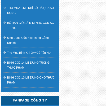
THU MUA BÌNH KHÍ CŨ ĐÃ QUA SỬ
DỤNG
BỘ HÀN GIÓ ĐÁ MINI NHỎ GỌN SG
– H203
Ứng Dụng Của Nito Trong Công
Nghiệp
Thu Mua Bình Khí Oxy Cũ Tận Nơi
BÌNH CO2 14 LÍT DÙNG TRONG
THỰC PHẨM
BÌNH CO2 10 LÍT DÙNG CHO THỰC
PHẨM
FANPAGE CÔNG TY