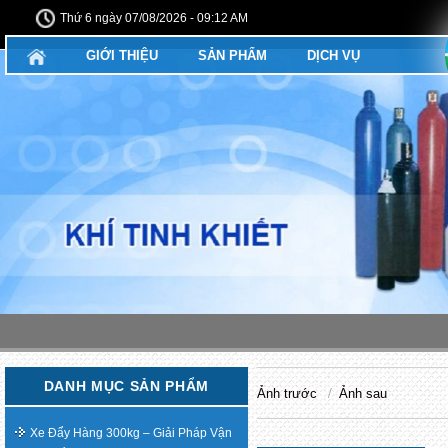
Thứ 6 ngày 07/08/2026 - 09:12 AM
GIỚI THIỆU
SẢN PHẨM
DỊCH VỤ
DANH MỤC SẢN PHẨM
Ảnh trước
Ảnh sau
Xe Đẩy Hàng 300kg – Giải Pháp Vận