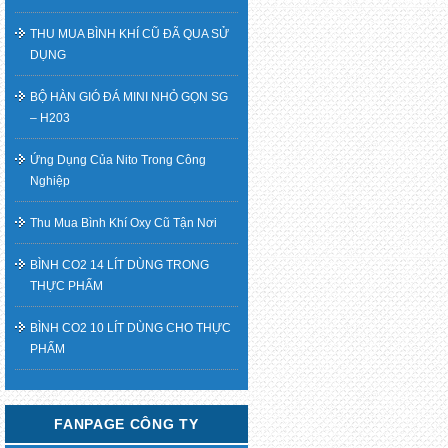
THU MUA BÌNH KHÍ CŨ ĐÃ QUA SỬ
DỤNG
BỘ HÀN GIÓ ĐÁ MINI NHỎ GỌN SG
– H203
Ứng Dụng Của Nito Trong Công
Nghiệp
Thu Mua Bình Khí Oxy Cũ Tận Nơi
BÌNH CO2 14 LÍT DÙNG TRONG
THỰC PHẨM
BÌNH CO2 10 LÍT DÙNG CHO THỰC
PHẨM
FANPAGE CÔNG TY