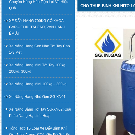
Chuyển Hàng Hóa Tiện Lợi Và Hiệu
CHO THUE BINH KHI NITO 
Quả
XE ĐẨY HÀNG 700KG CÓ KHÓA
GẬP – CHỊU TẢI CAO, VẬN HÀNH
ÊM ÁI
Xe Nâng Hàng Gọn Nhẹ Tời Tay Cao
1-3 Mét
Xe Nâng Hàng Mini Tời Tay 100kg,
200kg, 300kg
Xe Nâng Hàng Mini 100kg – 300kg
Xe Nâng Hàng Nhỏ Gọn SG-XN01
Xe Nâng Bằng Tời Tay SG-XN02: Giải
Pháp Nâng Hạ Linh Hoạt
Tổng Hợp 15 Loại Xe Đẩy Bình Khí
Oxy, Nitơ, Argon, CO2, Gió Đá Giá Rẻ