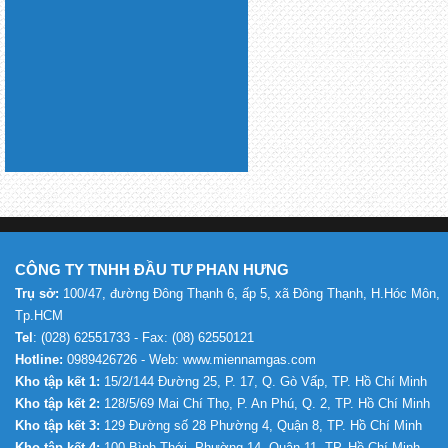
CÔNG TY TNHH ĐẦU TƯ PHAN HƯNG
Trụ sở:
100/47, đường Đông Thạnh 6, ấp 5, xã Đông Thạnh, H.Hóc Môn,
Tp.HCM
Tel
: (028) 62551733 - Fax: (08) 62550121
Hotline:
0989426726 - Web: www.miennamgas.com
Kho tập kết 1:
15/2/144 Đường 25, P. 17, Q. Gò Vấp, TP. Hồ Chí Minh
Kho tập kết 2:
128/5/69 Mai Chí Thọ, P. An Phú, Q. 2, TP. Hồ Chí Minh
Kho tập kết 3:
129 Đường số 28 Phường 4, Quận 8, TP. Hồ Chí Minh
Kho tập kết 4:
100 Bình Thới, Phường 14, Quận 11, TP. Hồ Chí Minh