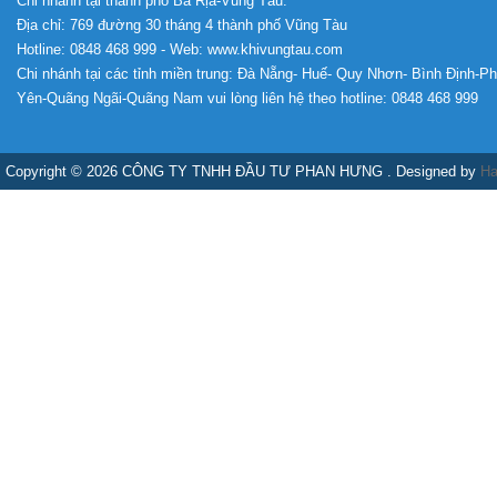
Chi nhánh tại thành phố Bà Rịa-Vũng Tàu:
Địa chỉ: 769 đường 30 tháng 4 thành phố Vũng Tàu
Hotline: 0848 468 999 - Web: www.khivungtau.com
Chi nhánh tại các tỉnh miền trung: Đà Nẵng- Huế- Quy Nhơn- Bình Định-P
Yên-Quãng Ngãi-Quãng Nam vui lòng liên hệ theo hotline: 0848 468 999
Copyright © 2026 CÔNG TY TNHH ĐẦU TƯ PHAN HƯNG . Designed by
Ha