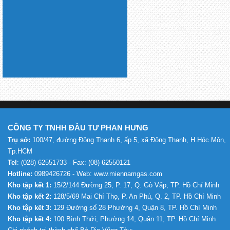
CÔNG TY TNHH ĐẦU TƯ PHAN HƯNG
Trụ sở:
100/47, đường Đông Thạnh 6, ấp 5, xã Đông Thạnh, H.Hóc Môn,
Tp.HCM
Tel
: (028) 62551733 - Fax: (08) 62550121
Hotline:
0989426726 - Web: www.miennamgas.com
Kho tập kết 1:
15/2/144 Đường 25, P. 17, Q. Gò Vấp, TP. Hồ Chí Minh
Kho tập kết 2:
128/5/69 Mai Chí Thọ, P. An Phú, Q. 2, TP. Hồ Chí Minh
Kho tập kết 3:
129 Đường số 28 Phường 4, Quận 8, TP. Hồ Chí Minh
Kho tập kết 4:
100 Bình Thới, Phường 14, Quận 11, TP. Hồ Chí Minh