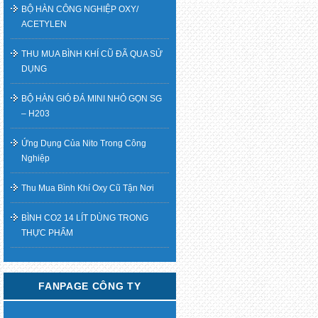
BỘ HÀN CÔNG NGHIỆP OXY/
ACETYLEN
THU MUA BÌNH KHÍ CŨ ĐÃ QUA SỬ
DỤNG
BỘ HÀN GIÓ ĐÁ MINI NHỎ GỌN SG
– H203
Ứng Dụng Của Nito Trong Công
Nghiệp
Thu Mua Bình Khí Oxy Cũ Tận Nơi
BÌNH CO2 14 LÍT DÙNG TRONG
THỰC PHẨM
FANPAGE CÔNG TY