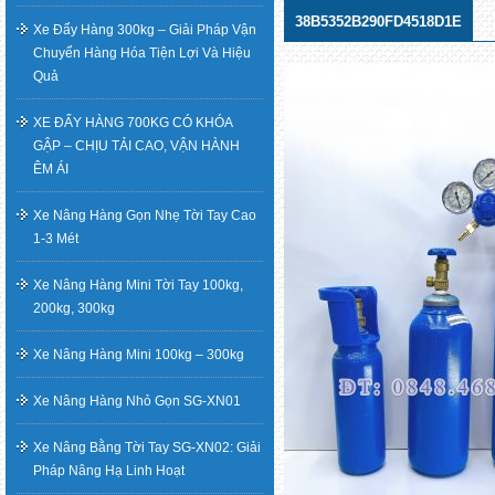
38B5352B290FD4518D1E
Xe Đẩy Hàng 300kg – Giải Pháp Vận
Chuyển Hàng Hóa Tiện Lợi Và Hiệu
Quả
XE ĐẨY HÀNG 700KG CÓ KHÓA
GẬP – CHỊU TẢI CAO, VẬN HÀNH
ÊM ÁI
Xe Nâng Hàng Gọn Nhẹ Tời Tay Cao
1-3 Mét
Xe Nâng Hàng Mini Tời Tay 100kg,
200kg, 300kg
Xe Nâng Hàng Mini 100kg – 300kg
Xe Nâng Hàng Nhỏ Gọn SG-XN01
Xe Nâng Bằng Tời Tay SG-XN02: Giải
Pháp Nâng Hạ Linh Hoạt