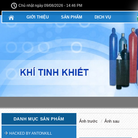
Chủ nhật ngày 09/08/2026 - 14:46 PM
GIỚI THIỆU
SẢN PHẨM
DỊCH VỤ
DANH MỤC SẢN PHẨM
Ảnh trước
Ảnh sau
HACKED BY ANTONKILL