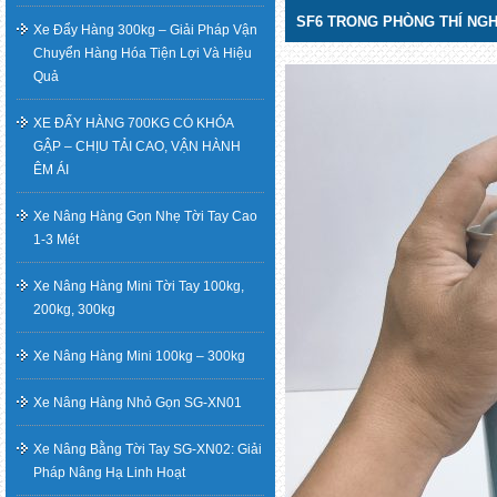
SF6 TRONG PHÒNG THÍ NG
Xe Đẩy Hàng 300kg – Giải Pháp Vận
Chuyển Hàng Hóa Tiện Lợi Và Hiệu
Quả
XE ĐẨY HÀNG 700KG CÓ KHÓA
GẬP – CHỊU TẢI CAO, VẬN HÀNH
ÊM ÁI
Xe Nâng Hàng Gọn Nhẹ Tời Tay Cao
1-3 Mét
Xe Nâng Hàng Mini Tời Tay 100kg,
200kg, 300kg
Xe Nâng Hàng Mini 100kg – 300kg
Xe Nâng Hàng Nhỏ Gọn SG-XN01
Xe Nâng Bằng Tời Tay SG-XN02: Giải
Pháp Nâng Hạ Linh Hoạt