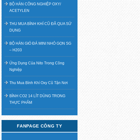
BỘ HÀN CÔNG NGHIỆP OXY/
ACETYLEN
THU MUA BÌNH KHÍ CŨ ĐÃ QUA SỬ
DỤNG
BỘ HÀN GIÓ ĐÁ MINI NHỎ GỌN SG
– H203
Ứng Dụng Của Nito Trong Công
Nghiệp
Thu Mua Bình Khí Oxy Cũ Tận Nơi
BÌNH CO2 14 LÍT DÙNG TRONG
THỰC PHẨM
FANPAGE CÔNG TY