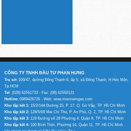
CÔNG TY TNHH ĐẦU TƯ PHAN HƯNG
Trụ sở:
100/47, đường Đông Thạnh 6, ấp 5, xã Đông Thạnh, H.Hóc Môn,
Tp.HCM
Tel
: (028) 62551733 - Fax: (08) 62550121
Hotline:
0989426726 - Web: www.miennamgas.com
Kho tập kết 1:
15/2/144 Đường 25, P. 17, Q. Gò Vấp, TP. Hồ Chí Minh
Kho tập kết 2:
128/5/69 Mai Chí Thọ, P. An Phú, Q. 2, TP. Hồ Chí Minh
Kho tập kết 3:
129 Đường số 28 Phường 4, Quận 8, TP. Hồ Chí Minh
Kho tập kết 4:
100 Bình Thới, Phường 14, Quận 11, TP. Hồ Chí Minh