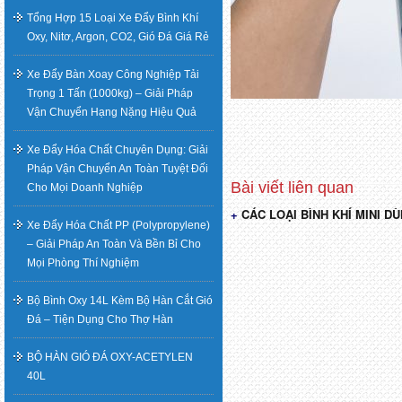
Tổng Hợp 15 Loại Xe Đẩy Bình Khí
Oxy, Nitơ, Argon, CO2, Gió Đá Giá Rẻ
Xe Đẩy Bàn Xoay Công Nghiệp Tải
Trọng 1 Tấn (1000kg) – Giải Pháp
Vận Chuyển Hạng Nặng Hiệu Quả
Xe Đẩy Hóa Chất Chuyên Dụng: Giải
Pháp Vận Chuyển An Toàn Tuyệt Đối
Cho Mọi Doanh Nghiệp
CÁC LOẠI BÌNH KHÍ MINI 
Điều
Xe Đẩy Hóa Chất PP (Polypropylene)
– Giải Pháp An Toàn Và Bền Bỉ Cho
hướng
Mọi Phòng Thí Nghiệm
bài
Bộ Bình Oxy 14L Kèm Bộ Hàn Cắt Gió
Đá – Tiện Dụng Cho Thợ Hàn
viết
BỘ HÀN GIÓ ĐÁ OXY-ACETYLEN
40L