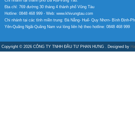
Chi nhánh tại thành phố Bà Rịa-Vũng Tàu:
Địa chỉ: 769 đường 30 tháng 4 thành phố Vũng Tàu
Hotline: 0848 468 999 - Web: www.khivungtau.com
Chi nhánh tại các tỉnh miền trung: Đà Nẵng- Huế- Quy Nhơn- Bình Định-P
Yên-Quãng Ngãi-Quãng Nam vui lòng liên hệ theo hotline: 0848 468 999
Copyright © 2026 CÔNG TY TNHH ĐẦU TƯ PHAN HƯNG . Designed by
Ha