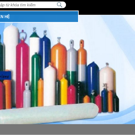
NHẬP
TỪ
:
KHÓA
TÌM
ÊN HỆ
KIẾM...