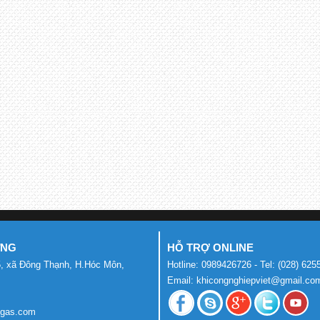
ƯNG
HỖ TRỢ ONLINE
, xã Đông Thạnh, H.Hóc Môn,
Hotline: 0989426726 - Tel: (028) 62
Email: khicongnghiepviet@gmail.co
mgas.com