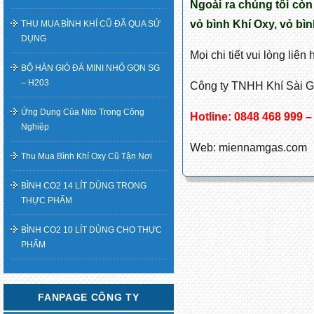
Ngoài ra chúng tôi còn 
vỏ bình Khí Oxy, vỏ bìn
THU MUA BÌNH KHÍ CŨ ĐÃ QUA SỬ
DỤNG
Mọi chi tiết vui lòng liên 
BỘ HÀN GIÓ ĐÁ MINI NHỎ GỌN SG
– H203
Công ty TNHH Khí Sài 
Ứng Dụng Của Nito Trong Công
Hotline: 0848 468 999 –
Nghiệp
Web: miennamgas.com
Thu Mua Bình Khí Oxy Cũ Tận Nơi
BÌNH CO2 14 LÍT DÙNG TRONG
THỰC PHẨM
BÌNH CO2 10 LÍT DÙNG CHO THỰC
PHẨM
FANPAGE CÔNG TY