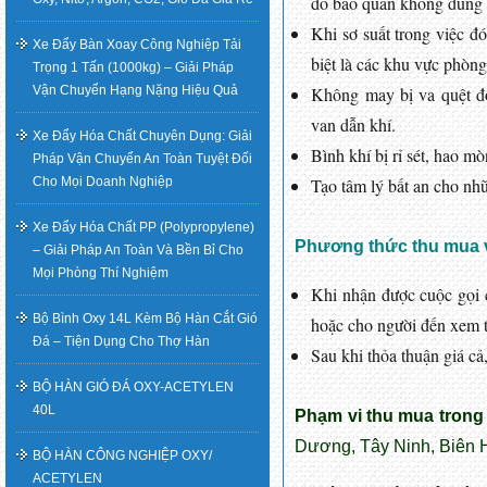
do bảo quản không đúng 
Khi sơ suất trong việc đ
Xe Đẩy Bàn Xoay Công Nghiệp Tải
biệt là các khu vực phòng
Trọng 1 Tấn (1000kg) – Giải Pháp
Vận Chuyển Hạng Nặng Hiệu Quả
Không may bị va quệt đ
van dẫn khí.
Xe Đẩy Hóa Chất Chuyên Dụng: Giải
Bình khí bị rỉ sét, hao m
Pháp Vận Chuyển An Toàn Tuyệt Đối
Cho Mọi Doanh Nghiệp
Tạo tâm lý bất an cho nh
Xe Đẩy Hóa Chất PP (Polypropylene)
Phương thức thu mua v
– Giải Pháp An Toàn Và Bền Bỉ Cho
Mọi Phòng Thí Nghiệm
Khi nhận được cuộc gọi c
Bộ Bình Oxy 14L Kèm Bộ Hàn Cắt Gió
hoặc cho người đến xem tr
Đá – Tiện Dụng Cho Thợ Hàn
Sau khi thỏa thuận giá cả
BỘ HÀN GIÓ ĐÁ OXY-ACETYLEN
40L
Phạm vi thu mua trong
Dương, Tây Ninh, Biên 
BỘ HÀN CÔNG NGHIỆP OXY/
ACETYLEN