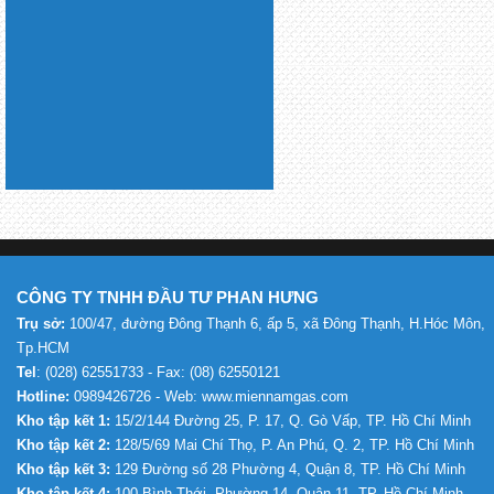
CÔNG TY TNHH ĐẦU TƯ PHAN HƯNG
Trụ sở:
100/47, đường Đông Thạnh 6, ấp 5, xã Đông Thạnh, H.Hóc Môn,
Tp.HCM
Tel
: (028) 62551733 - Fax: (08) 62550121
Hotline:
0989426726 - Web: www.miennamgas.com
Kho tập kết 1:
15/2/144 Đường 25, P. 17, Q. Gò Vấp, TP. Hồ Chí Minh
Kho tập kết 2:
128/5/69 Mai Chí Thọ, P. An Phú, Q. 2, TP. Hồ Chí Minh
Kho tập kết 3:
129 Đường số 28 Phường 4, Quận 8, TP. Hồ Chí Minh
Kho tập kết 4:
100 Bình Thới, Phường 14, Quận 11, TP. Hồ Chí Minh