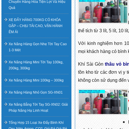
Chuyển Hàng Hóa Tiện Lợi Và Hiệu
Quả
XE ĐẨY HÀNG 700KG CÓ KHÓA
GẬP – CHỊU TẢI CAO, VẬN HÀNH
thể tích từ 3 lít, 5 lít, 10 lí
ÊM ÁI
Với kinh nghiệm hơn 10 
Xe Nâng Hàng Gọn Nhẹ Tời Tay Cao
1-3 Mét
mọi khách hàng có bình 
Xe Nâng Hàng Mini Tời Tay 100kg,
Khí Sài Gòn
thâu vỏ bì
200kg, 300kg
tồn kho từ các đơn vị y 
không còn sử dụng đến vớ
Xe Nâng Hàng Mini 100kg – 300kg
Xe Nâng Hàng Nhỏ Gọn SG-XN01
Xe Nâng Bằng Tời Tay SG-XN02: Giải
Pháp Nâng Hạ Linh Hoạt
Tổng Hợp 15 Loại Xe Đẩy Bình Khí
Oxy, Nitơ, Argon, CO2, Gió Đá Giá Rẻ