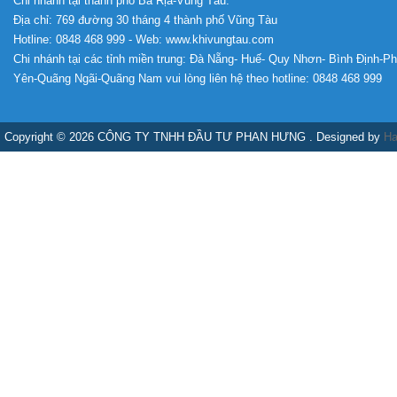
Chi nhánh tại thành phố Bà Rịa-Vũng Tàu:
Địa chỉ: 769 đường 30 tháng 4 thành phố Vũng Tàu
Hotline: 0848 468 999 - Web: www.khivungtau.com
Chi nhánh tại các tỉnh miền trung: Đà Nẵng- Huế- Quy Nhơn- Bình Định-P
Yên-Quãng Ngãi-Quãng Nam vui lòng liên hệ theo hotline: 0848 468 999
Copyright © 2026 CÔNG TY TNHH ĐẦU TƯ PHAN HƯNG . Designed by
Ha