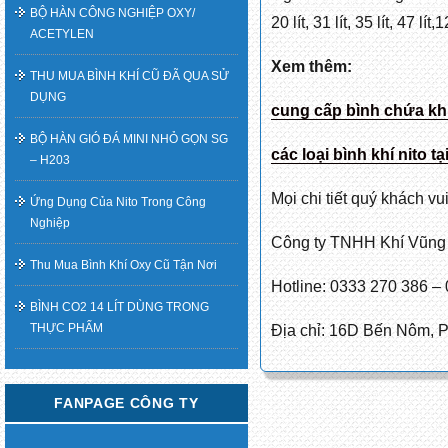
BỘ HÀN CÔNG NGHIỆP OXY/
20 lít, 31 lít, 35 lít, 47 
ACETYLEN
Xem thêm:
THU MUA BÌNH KHÍ CŨ ĐÃ QUA SỬ
DỤNG
cung cấp bình chứa khí 
BỘ HÀN GIÓ ĐÁ MINI NHỎ GỌN SG
các loại bình khí nito t
– H203
Mọi chi tiết quý khách vui
Ứng Dụng Của Nito Trong Công
Nghiệp
Công ty TNHH Khí Vũng
Thu Mua Bình Khí Oxy Cũ Tận Nơi
Hotline: 0333 270 386 –
BÌNH CO2 14 LÍT DÙNG TRONG
THỰC PHẨM
Địa chỉ: 16D Bến Nôm,
FANPAGE CÔNG TY