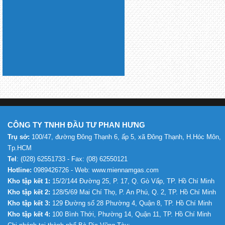
CÔNG TY TNHH ĐẦU TƯ PHAN HƯNG
Trụ sở:
100/47, đường Đông Thạnh 6, ấp 5, xã Đông Thạnh, H.Hóc Môn,
Tp.HCM
Tel
: (028) 62551733 - Fax: (08) 62550121
Hotline:
0989426726 - Web: www.miennamgas.com
Kho tập kết 1:
15/2/144 Đường 25, P. 17, Q. Gò Vấp, TP. Hồ Chí Minh
Kho tập kết 2:
128/5/69 Mai Chí Thọ, P. An Phú, Q. 2, TP. Hồ Chí Minh
Kho tập kết 3:
129 Đường số 28 Phường 4, Quận 8, TP. Hồ Chí Minh
Kho tập kết 4:
100 Bình Thới, Phường 14, Quận 11, TP. Hồ Chí Minh