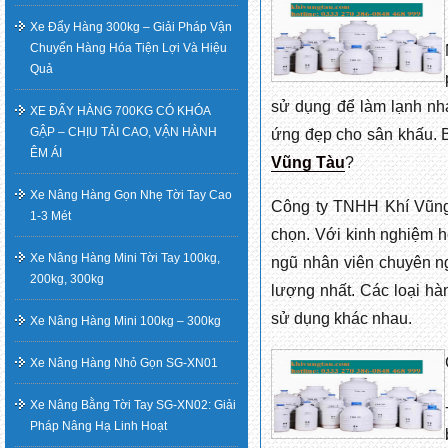
Xe Đẩy Hàng 300kg – Giải Pháp Vận
Chuyển Hàng Hóa Tiện Lợi Và Hiệu
Quả
sử dụng để làm lạnh nha
XE ĐẨY HÀNG 700KG CÓ KHÓA
GẬP – CHỊU TẢI CAO, VẬN HÀNH
ứng đẹp cho sân khấu. 
ÊM ÁI
Vũng Tàu
?
Xe Nâng Hàng Gọn Nhẹ Tời Tay Cao
Công ty TNHH Khí Vũng T
1-3 Mét
chọn. Với kinh nghiệm h
Xe Nâng Hàng Mini Tời Tay 100kg,
ngũ nhân viên chuyên n
200kg, 300kg
lượng nhất. Các loại h
sử dụng khác nhau.
Xe Nâng Hàng Mini 100kg – 300kg
Xe Nâng Hàng Nhỏ Gọn SG-XN01
Xe Nâng Bằng Tời Tay SG-XN02: Giải
Pháp Nâng Hạ Linh Hoạt