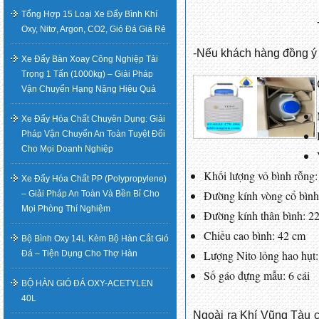
Tổng Hợp 15 Loại Xe Đẩy Bình Khí
Oxy, Nitơ, Argon, CO2, Gió Đá Giá Rẻ
-Nếu khách hàng đồng ý c
Xe Đẩy Bàn Xoay Công Nghiệp Tải
Trọng 1 Tấn (1000kg) – Giải Pháp
Vận Chuyển Hạng Nặng Hiệu Quả
Xe Đẩy Hóa Chất Chuyên Dụng: Giải
Pháp Vận Chuyển An Toàn Tuyệt Đối
Cho Mọi Doanh Nghiệp
Khối lượng vỏ bình rỗng:
Xe Đẩy Hóa Chất PP (Polypropylene)
Đường kính vòng cổ bình
– Giải Pháp An Toàn Và Bền Bỉ Cho
Mọi Phòng Thí Nghiệm
Đường kính thân bình: 2
Chiều cao bình: 42 cm
Bộ Bình Oxy 14L Kèm Bộ Hàn Cắt Gió
Lượng Nito lỏng hao hụt: 
Đá – Tiện Dụng Cho Thợ Hàn
Số gáo đựng mẫu: 6 cái
BỘ HÀN GIÓ ĐÁ OXY-ACETYLEN
40L
Ngoài ra Khí Vũng Tàu còn c