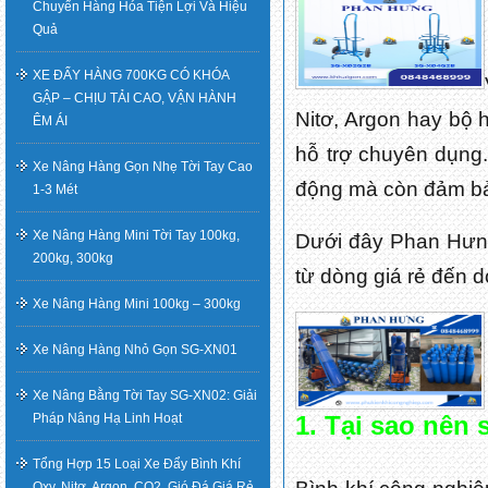
Chuyển Hàng Hóa Tiện Lợi Và Hiệu
Quả
XE ĐẨY HÀNG 700KG CÓ KHÓA
GẬP – CHỊU TẢI CAO, VẬN HÀNH
Nitơ, Argon hay bộ h
ÊM ÁI
hỗ trợ chuyên dụn
Xe Nâng Hàng Gọn Nhẹ Tời Tay Cao
động mà còn đảm bảo 
1-3 Mét
Xe Nâng Hàng Mini Tời Tay 100kg,
Dưới đây Phan Hưng 
200kg, 300kg
từ dòng giá rẻ đến 
Xe Nâng Hàng Mini 100kg – 300kg
Xe Nâng Hàng Nhỏ Gọn SG-XN01
Xe Nâng Bằng Tời Tay SG-XN02: Giải
Pháp Nâng Hạ Linh Hoạt
1. Tại sao nên
Tổng Hợp 15 Loại Xe Đẩy Bình Khí
Oxy, Nitơ, Argon, CO2, Gió Đá Giá Rẻ