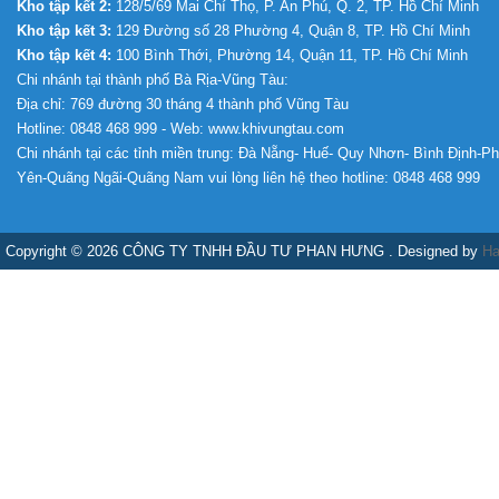
Kho tập kết 2:
128/5/69 Mai Chí Thọ, P. An Phú, Q. 2, TP. Hồ Chí Minh
Kho tập kết 3:
129 Đường số 28 Phường 4, Quận 8, TP. Hồ Chí Minh
Kho tập kết 4:
100 Bình Thới, Phường 14, Quận 11, TP. Hồ Chí Minh
Chi nhánh tại thành phố Bà Rịa-Vũng Tàu:
Địa chỉ: 769 đường 30 tháng 4 thành phố Vũng Tàu
Hotline: 0848 468 999 - Web: www.khivungtau.com
Chi nhánh tại các tỉnh miền trung: Đà Nẵng- Huế- Quy Nhơn- Bình Định-P
Yên-Quãng Ngãi-Quãng Nam vui lòng liên hệ theo hotline: 0848 468 999
Copyright © 2026 CÔNG TY TNHH ĐẦU TƯ PHAN HƯNG . Designed by
Ha