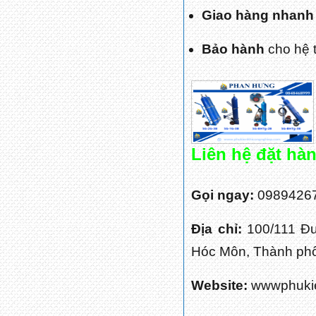
Giao hàng nhanh
Bảo hành
cho hệ 
Liên hệ đặt hà
Gọi ngay:
09894267
Địa chỉ:
100/111 Đ
Hóc Môn, Thành phố
Website:
wwwphukie