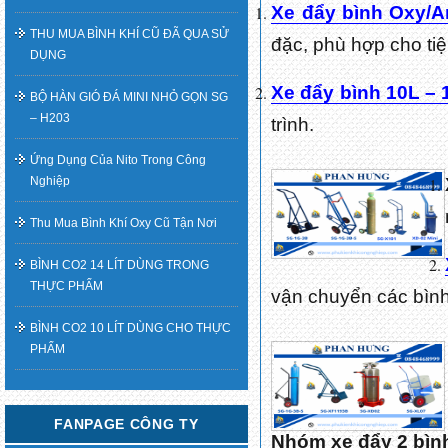
Xe đẩy bình Oxy/A
THU MUA BÌNH KHÍ CŨ ĐÃ QUA SỬ
đặc, phù hợp cho ti
DỤNG
Xe đẩy bình 10L – 
BỘ HÀN GIÓ ĐÁ MINI NHỎ GỌN SG
– H203
trình.
Ứng Dụng Của Nito Trong Công
Nghiệp
Thu Mua Bình Khí Oxy Cũ Tận Nơi
BÌNH CO2 14 LÍT DÙNG TRONG
THỰC PHẨM
vận chuyển các bìn
BÌNH CO2 10 LÍT DÙNG CHO THỰC
PHẨM
FANPAGE CÔNG TY
Nhóm xe đẩy 2 bình