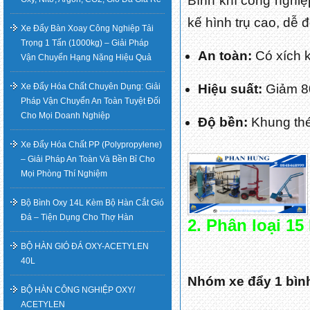
Bình khí công nghiệ
kế hình trụ cao, dễ
Xe Đẩy Bàn Xoay Công Nghiệp Tải
Trọng 1 Tấn (1000kg) – Giải Pháp
An toàn:
Có xích k
Vận Chuyển Hạng Nặng Hiệu Quả
Xe Đẩy Hóa Chất Chuyên Dụng: Giải
Hiệu suất:
Giảm 80
Pháp Vận Chuyển An Toàn Tuyệt Đối
Cho Mọi Doanh Nghiệp
Độ bền:
Khung thé
Xe Đẩy Hóa Chất PP (Polypropylene)
– Giải Pháp An Toàn Và Bền Bỉ Cho
Mọi Phòng Thí Nghiệm
Bộ Bình Oxy 14L Kèm Bộ Hàn Cắt Gió
Đá – Tiện Dụng Cho Thợ Hàn
2. Phân loại 15
BỘ HÀN GIÓ ĐÁ OXY-ACETYLEN
40L
Nhóm xe đẩy 1 bình
BỘ HÀN CÔNG NGHIỆP OXY/
ACETYLEN