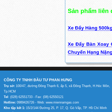
Sản phẩm liên
Xe Đẩy Hàng 500kg
Xe Đẩy Bàn Xoay C
Chuyển Hạng Nặng
CÔNG TY TNHH ĐẦU TƯ PHAN HƯNG
Trụ sở:
100/47, đường Đông Thạnh 6, ấp 5, xã Đông Thạnh, H.Hóc Môn,
Tp.HCM
Tel
: (028) 62551733 - Fax: (08) 62550121
Hotline:
0989426726 - Web: www.miennamgas.com
Kho tập kết 1:
15/2/144 Đường 25, P. 17, Q. Gò Vấp, TP. Hồ Chí Minh