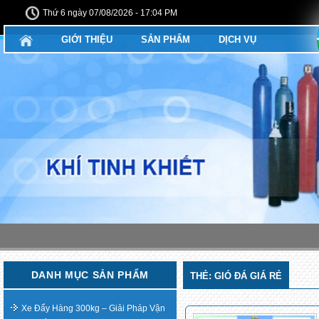
Thứ 6 ngày 07/08/2026 - 17:04 PM
GIỚI THIỆU
SẢN PHẨM
DỊCH VỤ
DANH MỤC SẢN PHẨM
THẺ:
GIÓ ĐÁ GIÁ RẺ
Xe Đẩy Hàng 300kg – Giải Pháp Vận