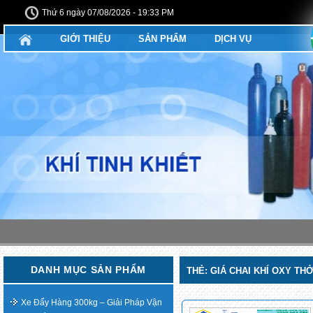
Thứ 6 ngày 07/08/2026 - 19:33 PM
GIỚI THIỆU
SẢN PHẨM
DỊCH VỤ
DANH MỤC SẢN PHẨM
THẺ:
GIÁ CHAI KHÍ OXY THỞ
Xe Đẩy Hàng 300kg – Giải Pháp Vận