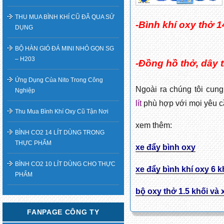
THU MUA BÌNH KHÍ CŨ ĐÃ QUA SỬ
-Bình khí oxy thở 14
DỤNG
BỘ HÀN GIÓ ĐÁ MINI NHỎ GỌN SG
– H203
-Đồng hồ thở, dây 
Ứng Dụng Của Nito Trong Công
Ngoài ra chúng tôi cung
Nghiệp
lít
phù hợp với mọi yêu 
Thu Mua Bình Khí Oxy Cũ Tận Nơi
xem thêm:
BÌNH CO2 14 LÍT DÙNG TRONG
THỰC PHẨM
xe đẩy bình oxy
BÌNH CO2 10 LÍT DÙNG CHO THỰC
xe đẩy bình khí oxy 6 k
PHẨM
bộ oxy thở 1.5 khối và
FANPAGE CÔNG TY