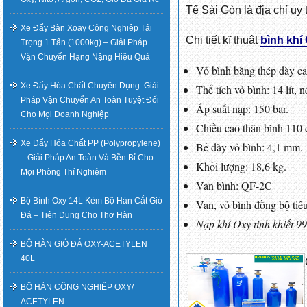
Tế Sài Gòn là địa chỉ uy
Xe Đẩy Bàn Xoay Công Nghiệp Tải
Chi tiết kĩ thuật
bình khí 
Trọng 1 Tấn (1000kg) – Giải Pháp
Vận Chuyển Hạng Nặng Hiệu Quả
Vỏ bình bằng thép dày ca
Xe Đẩy Hóa Chất Chuyên Dụng: Giải
Thể tích vỏ bình: 14 lít, 
Pháp Vận Chuyển An Toàn Tuyệt Đối
Áp suất nạp: 150 bar.
Cho Mọi Doanh Nghiệp
Chiều cao thân bình 110 
Xe Đẩy Hóa Chất PP (Polypropylene)
Bề dày vỏ bình: 4,1 mm.
– Giải Pháp An Toàn Và Bền Bỉ Cho
Khối lượng: 18,6 kg.
Mọi Phòng Thí Nghiệm
Van bình: QF-2C
Bộ Bình Oxy 14L Kèm Bộ Hàn Cắt Gió
Van, vỏ bình đồng bộ tiê
Đá – Tiện Dụng Cho Thợ Hàn
Nạp khí Oxy tinh khiết 9
BỘ HÀN GIÓ ĐÁ OXY-ACETYLEN
40L
BỘ HÀN CÔNG NGHIỆP OXY/
ACETYLEN