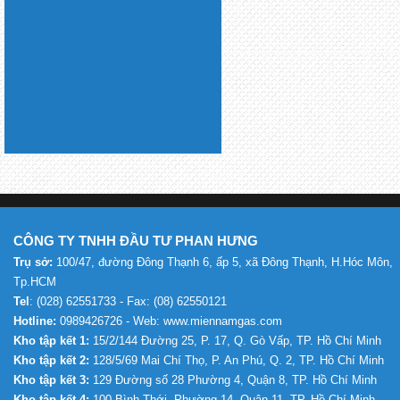
CÔNG TY TNHH ĐẦU TƯ PHAN HƯNG
Trụ sở:
100/47, đường Đông Thạnh 6, ấp 5, xã Đông Thạnh, H.Hóc Môn,
Tp.HCM
Tel
: (028) 62551733 - Fax: (08) 62550121
Hotline:
0989426726 - Web: www.miennamgas.com
Kho tập kết 1:
15/2/144 Đường 25, P. 17, Q. Gò Vấp, TP. Hồ Chí Minh
Kho tập kết 2:
128/5/69 Mai Chí Thọ, P. An Phú, Q. 2, TP. Hồ Chí Minh
Kho tập kết 3:
129 Đường số 28 Phường 4, Quận 8, TP. Hồ Chí Minh
Kho tập kết 4:
100 Bình Thới, Phường 14, Quận 11, TP. Hồ Chí Minh