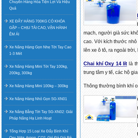
Chuyển Hàng Hóa Tiện Lợi Và Hiệu
Quả
XE ĐẨY HÀNG 700KG CÓ KHÓA
GẬP – CHỊU TẢI CAO, VẬN HÀNH
mạch, người già sức khỏ
ÊM ÁI
cao. Với kích thước nhỏ 
Xe Nâng Hàng Gọn Nhẹ Tời Tay Cao
lên xe ô tô, ra ngoài trời,
1-3 Mét
Chai khí Oxy 14 lít
là t
Xe Nâng Hàng Mini Tời Tay 100kg,
trung tâm y tế, các hộ gi
200kg, 300kg
Thông thường bình khí o
Xe Nâng Hàng Mini 100kg – 300kg
Xe Nâng Hàng Nhỏ Gọn SG-XN01
Xe Nâng Bằng Tời Tay SG-XN02: Giải
Pháp Nâng Hạ Linh Hoạt
Tổng Hợp 15 Loại Xe Đẩy Bình Khí
Oxy, Nitơ, Argon, CO2, Gió Đá Giá Rẻ