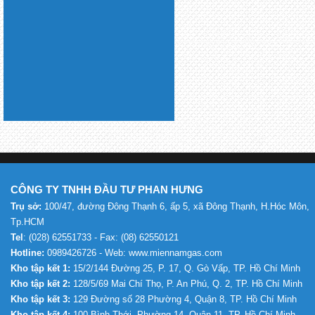
CÔNG TY TNHH ĐẦU TƯ PHAN HƯNG
Trụ sở:
100/47, đường Đông Thạnh 6, ấp 5, xã Đông Thạnh, H.Hóc Môn,
Tp.HCM
Tel
: (028) 62551733 - Fax: (08) 62550121
Hotline:
0989426726 - Web: www.miennamgas.com
Kho tập kết 1:
15/2/144 Đường 25, P. 17, Q. Gò Vấp, TP. Hồ Chí Minh
Kho tập kết 2:
128/5/69 Mai Chí Thọ, P. An Phú, Q. 2, TP. Hồ Chí Minh
Kho tập kết 3:
129 Đường số 28 Phường 4, Quận 8, TP. Hồ Chí Minh
Kho tập kết 4:
100 Bình Thới, Phường 14, Quận 11, TP. Hồ Chí Minh