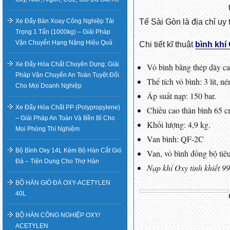
Xe Đẩy Bàn Xoay Công Nghiệp Tải
Tế Sài Gòn là địa chỉ uy
Trọng 1 Tấn (1000kg) – Giải Pháp
Vận Chuyển Hạng Nặng Hiệu Quả
Chi tiết kĩ thuật
bình khí 
Xe Đẩy Hóa Chất Chuyên Dụng: Giải
Vỏ bình bằng thép dày ca
Pháp Vận Chuyển An Toàn Tuyệt Đối
Thể tích vỏ bình: 3 lít, né
Cho Mọi Doanh Nghiệp
Áp suất nạp: 150 bar.
Xe Đẩy Hóa Chất PP (Polypropylene)
Chiều cao thân bình 65 c
– Giải Pháp An Toàn Và Bền Bỉ Cho
Khối lượng: 4,9 kg.
Mọi Phòng Thí Nghiệm
Van bình: QF-2C
Bộ Bình Oxy 14L Kèm Bộ Hàn Cắt Gió
Van, vỏ bình đồng bộ tiê
Đá – Tiện Dụng Cho Thợ Hàn
Nạp khí Oxy tinh khiết 9
BỘ HÀN GIÓ ĐÁ OXY-ACETYLEN
40L
BỘ HÀN CÔNG NGHIỆP OXY/
ACETYLEN