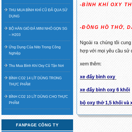
-BÌNH KHÍ OXY TH
THU MUA BÌNH KHÍ CŨ ĐÃ QUA SỬ
DỤNG
-ĐỒNG HỒ THỞ, D
BỘ HÀN GIÓ ĐÁ MINI NHỎ GỌN SG
– H203
Ngoài ra chúng tôi cung 
Ứng Dụng Của Nito Trong Công
hợp với mọi yêu cầu sử 
Nghiệp
xem thêm:
Thu Mua Bình Khí Oxy Cũ Tận Nơi
xe đẩy bình oxy
BÌNH CO2 14 LÍT DÙNG TRONG
THỰC PHẨM
xe đẩy bình oxy 6 khối
BÌNH CO2 10 LÍT DÙNG CHO THỰC
bộ oxy thở 1,5 khối và 
PHẨM
FANPAGE CÔNG TY