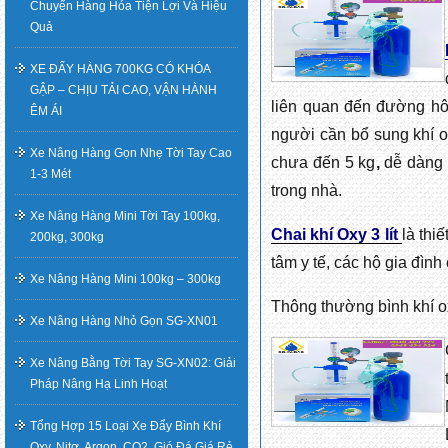
Chuyển Hàng Hóa Tiện Lợi Và Hiệu
Quả
XE ĐẨY HÀNG 700KG CÓ KHÓA
GẬP – CHỊU TẢI CAO, VẬN HÀNH
liên quan đến đường hô
ÊM ÁI
người cần bổ sung khí ox
Xe Nâng Hàng Gọn Nhẹ Tời Tay Cao
chưa đến 5 kg
,
dễ dàng m
1-3 Mét
trong nhà.
Xe Nâng Hàng Mini Tời Tay 100kg,
Chai khí Oxy 3 lít
là thi
200kg, 300kg
tâm y tế, các hộ gia đình
Xe Nâng Hàng Mini 100kg – 300kg
Thông thường bình khí o
Xe Nâng Hàng Nhỏ Gọn SG-XN01
Xe Nâng Bằng Tời Tay SG-XN02: Giải
Pháp Nâng Hạ Linh Hoạt
Tổng Hợp 15 Loại Xe Đẩy Bình Khí
Oxy, Nitơ, Argon, CO2, Gió Đá Giá Rẻ