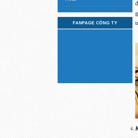
đ
g
t
FANPAGE CÔNG TY
K