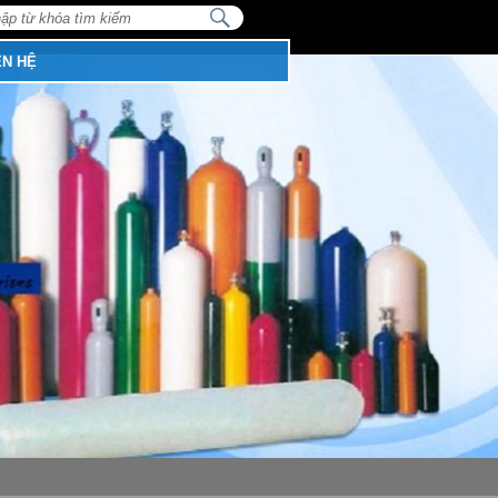
NHẬP
TỪ
:
KHÓA
TÌM
ÊN HỆ
KIẾM...