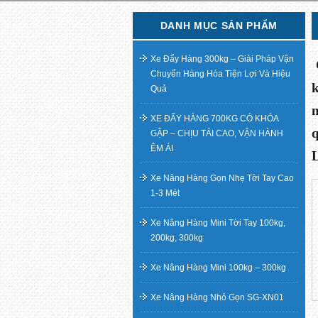
DANH MỤC SẢN PHẨM
Xe Đẩy Hàng 300kg – Giải Pháp Vận
Chuyển Hàng Hóa Tiện Lợi Và Hiệu
k
Quả
XE ĐẨY HÀNG 700KG CÓ KHÓA
q
GẬP – CHỊU TẢI CAO, VẬN HÀNH
ÊM ÁI
L
Xe Nâng Hàng Gọn Nhẹ Tời Tay Cao
1-3 Mét
Xe Nâng Hàng Mini Tời Tay 100kg,
200kg, 300kg
Xe Nâng Hàng Mini 100kg – 300kg
Xe Nâng Hàng Nhỏ Gọn SG-XN01