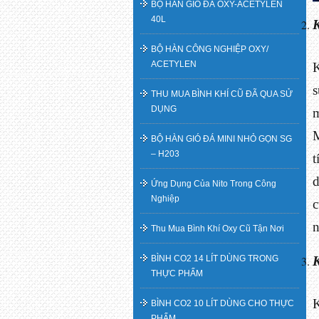
BỘ HÀN GIÓ ĐÁ OXY-ACETYLEN
40L
BỘ HÀN CÔNG NGHIỆP OXY/
ACETYLEN
K
THU MUA BÌNH KHÍ CŨ ĐÃ QUA SỬ
DỤNG
m
BỘ HÀN GIÓ ĐÁ MINI NHỎ GỌN SG
– H203
t
d
Ứng Dụng Của Nito Trong Công
Nghiệp
c
n
Thu Mua Bình Khí Oxy Cũ Tận Nơi
BÌNH CO2 14 LÍT DÙNG TRONG
THỰC PHẨM
K
BÌNH CO2 10 LÍT DÙNG CHO THỰC
PHẨM