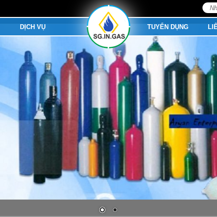
Tìm
kiếm
M
DỊCH VỤ
TUYỂN DỤNG
LI