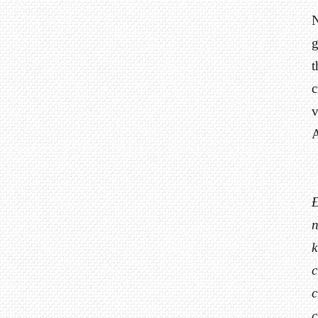
N
g
t
c
A
Đ
n
k
c
c
c