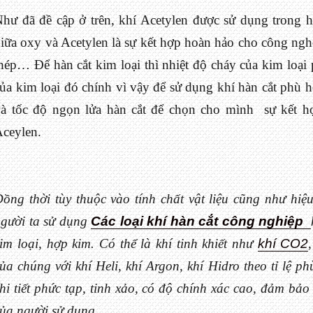
hư đã đề cập ở trên, khí Acetylen được sử dụng trong h
iữa oxy và Acetylen là sự kết hợp hoàn hảo cho công nghệ 
hép… Để hàn cắt kim loại thì nhiệt độ cháy của kim loại
ủa kim loại đó chính vì vậy để sử dụng khí hàn cắt phù 
và tốc độ ngọn lửa hàn cắt để chọn cho mình sự kết 
ceylen.
ồng thời tùy thuộc vào tính chất vật liệu cũng như hiệu
gười ta sử dụng
Các loại khí hàn cắt công nghiệp
im loại, hợp kim. Có thể là khí tinh khiết như
khí CO2
ủa chúng với khí Heli, khí Argon, khí Hidro theo tỉ lệ p
hi tiết phức tạp, tinh xảo, có độ chính xác cao, đảm b
ủa người sử dụng.