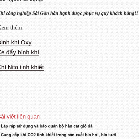
hí công nghiệp Sài Gòn hân hạnh được phục vụ quý khách hàng!!
Xem thêm:
Bình khí Oxy
Xe đẩy bình khí
hí Nito tinh khiết
ài
Lắp ráp sử dụng và bảo quản bộ hàn cắt gió đá
Điều
iết
ài
Cung cấp khí CO2 tinh khiết trong sản xuất bia hơi, bia tươi
rước: