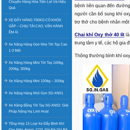
Chuyển Hàng Hóa Tiện Lợi Và Hiệu
bệnh liên quan đến đường
Quả
người cần bổ sung khí ox
XE ĐẨY HÀNG 700KG CÓ KHÓA
trợ thở cho bệnh nhân một 
GẬP – CHỊU TẢI CAO, VẬN HÀNH
ÊM ÁI
Chai khí Oxy thở 40 lít
là
trung tâm y tế, các hộ gia 
Xe Nâng Hàng Gọn Nhẹ Tời Tay Cao
1-3 Mét
Thông thường bình khí oxy
Xe Nâng Hàng Mini Tời Tay 100kg,
200kg, 300kg
Xe Nâng Hàng Mini 100kg – 300kg
Xe Nâng Hàng Nhỏ Gọn SG-XN01
Xe Nâng Bằng Tời Tay SG-XN02: Giải
Pháp Nâng Hạ Linh Hoạt
Tổng Hợp 15 Loại Xe Đẩy Bình Khí
Oxy, Nitơ, Argon, CO2, Gió Đá Giá Rẻ