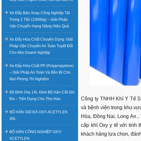
Xe Đẩy Bàn Xoay Công Nghiệp Tải
Trọng 1 Tấn (1000kg) – Giải Pháp
Vận Chuyển Hạng Nặng Hiệu Quả
Xe Đẩy Hóa Chất Chuyên Dụng: Giải
Pháp Vận Chuyển An Toàn Tuyệt Đối
Cho Mọi Doanh Nghiệp
Xe Đẩy Hóa Chất PP (Polypropylene)
– Giải Pháp An Toàn Và Bền Bỉ Cho
Mọi Phòng Thí Nghiệm
Bộ Bình Oxy 14L Kèm Bộ Hàn Cắt Gió
Công ty TNHH Khí Y Tế Sài
Đá – Tiện Dụng Cho Thợ Hàn
và bệnh viện trong khu vự
BỘ HÀN GIÓ ĐÁ OXY-ACETYLEN
Hòa, Đồng Nai, Long An ,
40L
cấp khí Oxy y tế với tinh 
BỘ HÀN CÔNG NGHIỆP OXY/
khách hàng lựa chọn, đánh
ACETYLEN