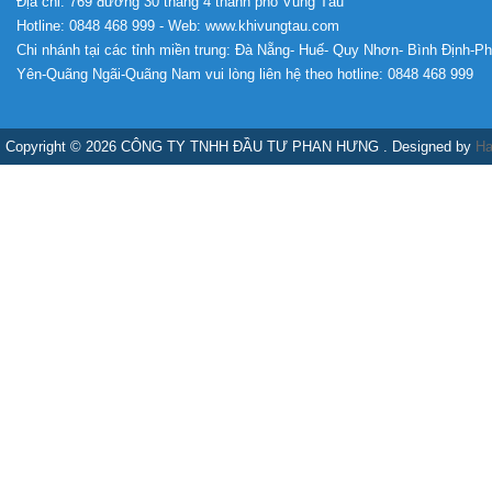
Địa chỉ: 769 đường 30 tháng 4 thành phố Vũng Tàu
Hotline: 0848 468 999 - Web: www.khivungtau.com
Chi nhánh tại các tỉnh miền trung: Đà Nẵng- Huế- Quy Nhơn- Bình Định-P
Yên-Quãng Ngãi-Quãng Nam vui lòng liên hệ theo hotline: 0848 468 999
Copyright © 2026 CÔNG TY TNHH ĐẦU TƯ PHAN HƯNG . Designed by
Ha