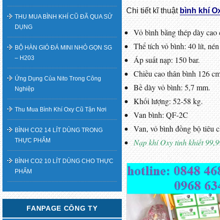
Chi tiết kĩ thuật
bình khí Ox
THU MUA BÌNH KHÍ CŨ ĐÃ QUA SỬ
DỤNG
Vỏ bình bằng thép dày cao 
Thể tích vỏ bình: 40 lít, né
BỘ HÀN GIÓ ĐÁ MINI NHỎ GỌN SG
– H203
Áp suất nạp: 150 bar.
Chiều cao thân bình 126 cm
Ứng Dụng Của Nito Trong Công
Bề dày vỏ bình: 5,7 mm.
Nghiệp
Khối lượng: 52-58 kg.
Thu Mua Bình Khí Oxy Cũ Tận Nơi
Van bình: QF-2C
Van, vỏ bình đồng bộ tiêu c
BÌNH CO2 14 LÍT DÙNG TRONG
THỰC PHẨM
Nạp khí Oxy tinh khiết 99,
BÌNH CO2 10 LÍT DÙNG CHO THỰC
PHẨM
FANPAGE CÔNG TY