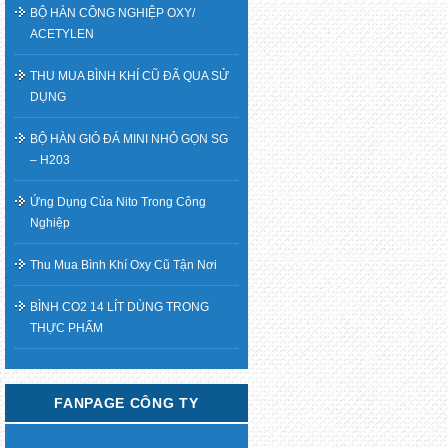
BỘ HÀN CÔNG NGHIỆP OXY/
ACETYLEN
THU MUA BÌNH KHÍ CŨ ĐÃ QUA SỬ
DỤNG
BỘ HÀN GIÓ ĐÁ MINI NHỎ GỌN SG
– H203
Ứng Dụng Của Nito Trong Công
Nghiệp
Thu Mua Bình Khí Oxy Cũ Tận Nơi
BÌNH CO2 14 LÍT DÙNG TRONG
THỰC PHẨM
FANPAGE CÔNG TY