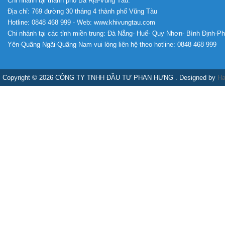
Chi nhánh tại thành phố Bà Rịa-Vũng Tàu:
Địa chỉ: 769 đường 30 tháng 4 thành phố Vũng Tàu
Hotline: 0848 468 999 - Web: www.khivungtau.com
Chi nhánh tại các tỉnh miền trung: Đà Nẵng- Huế- Quy Nhơn- Bình Định-P
Yên-Quãng Ngãi-Quãng Nam vui lòng liên hệ theo hotline: 0848 468 999
Copyright © 2026 CÔNG TY TNHH ĐẦU TƯ PHAN HƯNG . Designed by
Ha