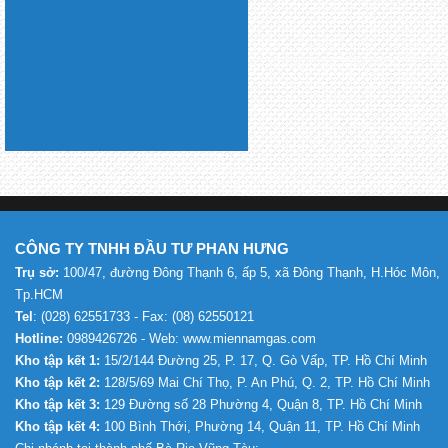
CÔNG TY TNHH ĐẦU TƯ PHAN HƯNG
Trụ sở:
100/47, đường Đông Thạnh 6, ấp 5, xã Đông Thạnh, H.Hóc Môn,
Tp.HCM
Tel
: (028) 62551733 - Fax: (08) 62550121
Hotline:
0989426726 - Web: www.miennamgas.com
Kho tập kết 1:
15/2/144 Đường 25, P. 17, Q. Gò Vấp, TP. Hồ Chí Minh
Kho tập kết 2:
128/5/69 Mai Chí Thọ, P. An Phú, Q. 2, TP. Hồ Chí Minh
Kho tập kết 3:
129 Đường số 28 Phường 4, Quận 8, TP. Hồ Chí Minh
Kho tập kết 4:
100 Bình Thới, Phường 14, Quận 11, TP. Hồ Chí Minh