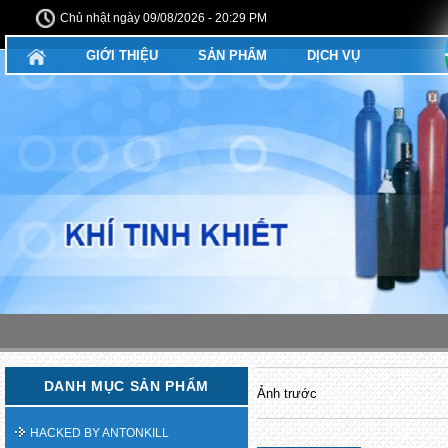
Chủ nhật ngày 09/08/2026 - 20:29 PM
GIỚI THIỆU
SẢN PHẨM
DỊCH VỤ
DANH MỤC SẢN PHẨM
Ảnh trước
HACKED BY ANTONKILL