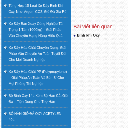
Tổng Hợp 15 Loại Xe Đẩy Bình Khí
Oxy, Nitơ, Argon, CO2, Gió Đá Giá Rẻ
Xe Đẩy Bàn Xoay Công Nghiệp Tải
Trọng 1 Tấn (1000kg) – Giải Pháp
Bình khí Oxy
Điều
Vận Chuyển Hạng Nặng Hiệu Quả
hướng
Xe Đẩy Hóa Chất Chuyên Dụng: Giải
Pháp Vận Chuyển An Toàn Tuyệt Đối
bài
Cho Mọi Doanh Nghiệp
viết
Xe Đẩy Hóa Chất PP (Polypropylene)
– Giải Pháp An Toàn Và Bền Bỉ Cho
Mọi Phòng Thí Nghiệm
Bộ Bình Oxy 14L Kèm Bộ Hàn Cắt Gió
Đá – Tiện Dụng Cho Thợ Hàn
BỘ HÀN GIÓ ĐÁ OXY-ACETYLEN
40L