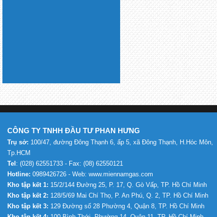
CÔNG TY TNHH ĐẦU TƯ PHAN HƯNG
Trụ sở:
100/47, đường Đông Thạnh 6, ấp 5, xã Đông Thạnh, H.Hóc Môn,
Tp.HCM
Tel
: (028) 62551733 - Fax: (08) 62550121
Hotline:
0989426726 - Web: www.miennamgas.com
Kho tập kết 1:
15/2/144 Đường 25, P. 17, Q. Gò Vấp, TP. Hồ Chí Minh
Kho tập kết 2:
128/5/69 Mai Chí Thọ, P. An Phú, Q. 2, TP. Hồ Chí Minh
Kho tập kết 3:
129 Đường số 28 Phường 4, Quận 8, TP. Hồ Chí Minh
Kho tập kết 4:
100 Bình Thới, Phường 14, Quận 11, TP. Hồ Chí Minh