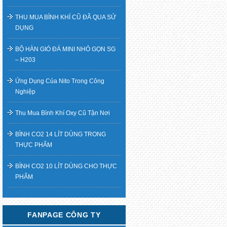
THU MUA BÌNH KHÍ CŨ ĐÃ QUA SỬ
DỤNG
BỘ HÀN GIÓ ĐÁ MINI NHỎ GỌN SG
– H203
Ứng Dụng Của Nito Trong Công
Nghiệp
Thu Mua Bình Khí Oxy Cũ Tận Nơi
BÌNH CO2 14 LÍT DÙNG TRONG
THỰC PHẨM
BÌNH CO2 10 LÍT DÙNG CHO THỰC
PHẨM
FANPAGE CÔNG TY