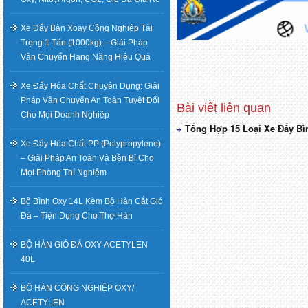
Xe Đẩy Bàn Xoay Công Nghiệp Tải
Trọng 1 Tấn (1000kg) – Giải Pháp
Vận Chuyển Hạng Nặng Hiệu Quả
Xe Đẩy Hóa Chất Chuyên Dụng: Giải
Pháp Vận Chuyển An Toàn Tuyệt Đối
Cho Mọi Doanh Nghiệp
Tổng Hợp 15 Loại Xe Đẩy Bìn
Điều
Xe Đẩy Hóa Chất PP (Polypropylene)
hướng
– Giải Pháp An Toàn Và Bền Bỉ Cho
Mọi Phòng Thí Nghiệm
bài
Bộ Bình Oxy 14L Kèm Bộ Hàn Cắt Gió
viết
Đá – Tiện Dụng Cho Thợ Hàn
BỘ HÀN GIÓ ĐÁ OXY-ACETYLEN
40L
BỘ HÀN CÔNG NGHIỆP OXY/
ACETYLEN