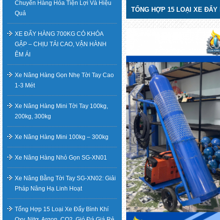
Chuyển Hàng Hóa Tiện Lợi Và Hiệu
TỔNG HỢP 15 LOẠI XE ĐẨY B
Quả
XE ĐẨY HÀNG 700KG CÓ KHÓA
GẬP – CHỊU TẢI CAO, VẬN HÀNH
ÊM ÁI
Xe Nâng Hàng Gọn Nhẹ Tời Tay Cao
1-3 Mét
Xe Nâng Hàng Mini Tời Tay 100kg,
200kg, 300kg
Xe Nâng Hàng Mini 100kg – 300kg
Xe Nâng Hàng Nhỏ Gọn SG-XN01
Xe Nâng Bằng Tời Tay SG-XN02: Giải
Pháp Nâng Hạ Linh Hoạt
Tổng Hợp 15 Loại Xe Đẩy Bình Khí
Oxy, Nitơ, Argon, CO2, Gió Đá Giá Rẻ