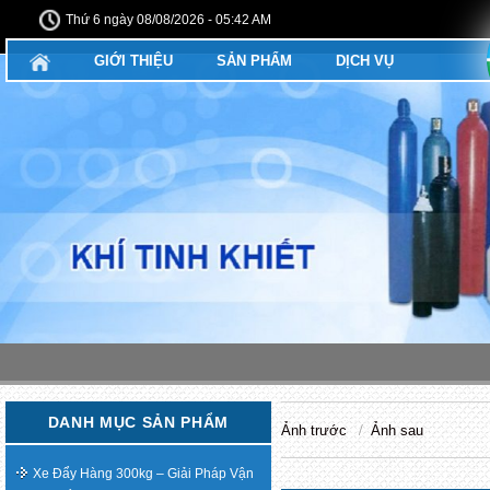
Thứ 6 ngày 08/08/2026 - 05:42 AM
GIỚI THIỆU
SẢN PHẨM
DỊCH VỤ
DANH MỤC SẢN PHẨM
Ảnh trước
Ảnh sau
Xe Đẩy Hàng 300kg – Giải Pháp Vận