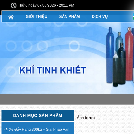
Thứ 6 ngày 07/08/2026 - 20:11 PM
GIỚI THIỆU
SẢN PHẨM
DỊCH VỤ
DANH MỤC SẢN PHẨM
Ảnh trước
Xe Đẩy Hàng 300kg – Giải Pháp Vận