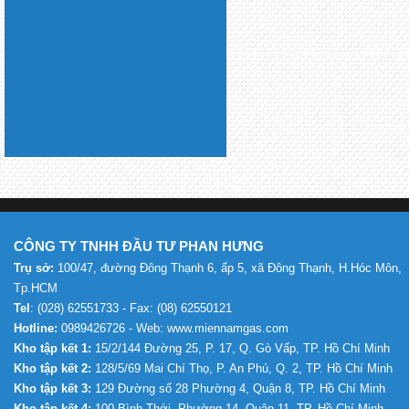
CÔNG TY TNHH ĐẦU TƯ PHAN HƯNG
Trụ sở:
100/47, đường Đông Thạnh 6, ấp 5, xã Đông Thạnh, H.Hóc Môn,
Tp.HCM
Tel
: (028) 62551733 - Fax: (08) 62550121
Hotline:
0989426726 - Web: www.miennamgas.com
Kho tập kết 1:
15/2/144 Đường 25, P. 17, Q. Gò Vấp, TP. Hồ Chí Minh
Kho tập kết 2:
128/5/69 Mai Chí Thọ, P. An Phú, Q. 2, TP. Hồ Chí Minh
Kho tập kết 3:
129 Đường số 28 Phường 4, Quận 8, TP. Hồ Chí Minh
Kho tập kết 4:
100 Bình Thới, Phường 14, Quận 11, TP. Hồ Chí Minh