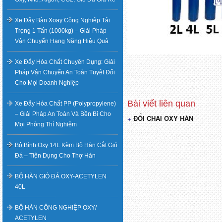
Xe Đẩy Bàn Xoay Công Nghiệp Tải
Trọng 1 Tấn (1000kg) – Giải Pháp
Vận Chuyển Hạng Nặng Hiệu Quả
Xe Đẩy Hóa Chất Chuyên Dụng: Giải
Pháp Vận Chuyển An Toàn Tuyệt Đối
Cho Mọi Doanh Nghiệp
Xe Đẩy Hóa Chất PP (Polypropylene)
– Giải Pháp An Toàn Và Bền Bỉ Cho
ĐỔI CHAI OXY HÀN
Điều
Mọi Phòng Thí Nghiệm
hướng
Bộ Bình Oxy 14L Kèm Bộ Hàn Cắt Gió
Đá – Tiện Dụng Cho Thợ Hàn
bài
BỘ HÀN GIÓ ĐÁ OXY-ACETYLEN
viết
40L
BỘ HÀN CÔNG NGHIỆP OXY/
ACETYLEN