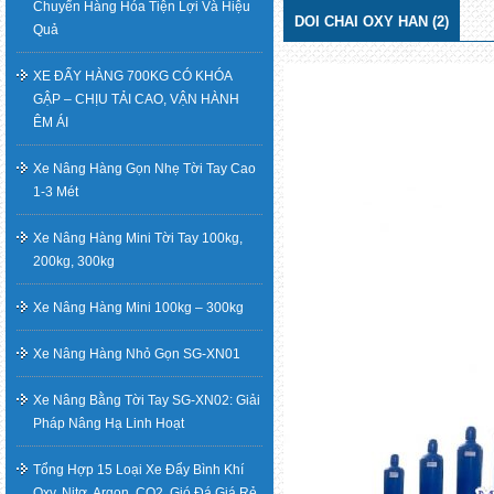
Chuyển Hàng Hóa Tiện Lợi Và Hiệu
DOI CHAI OXY HAN (2)
Quả
XE ĐẨY HÀNG 700KG CÓ KHÓA
GẬP – CHỊU TẢI CAO, VẬN HÀNH
ÊM ÁI
Xe Nâng Hàng Gọn Nhẹ Tời Tay Cao
1-3 Mét
Xe Nâng Hàng Mini Tời Tay 100kg,
200kg, 300kg
Xe Nâng Hàng Mini 100kg – 300kg
Xe Nâng Hàng Nhỏ Gọn SG-XN01
Xe Nâng Bằng Tời Tay SG-XN02: Giải
Pháp Nâng Hạ Linh Hoạt
Tổng Hợp 15 Loại Xe Đẩy Bình Khí
Oxy, Nitơ, Argon, CO2, Gió Đá Giá Rẻ