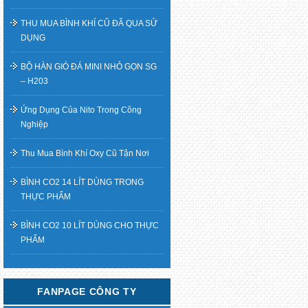
THU MUA BÌNH KHÍ CŨ ĐÃ QUA SỬ
DỤNG
BỘ HÀN GIÓ ĐÁ MINI NHỎ GỌN SG
– H203
Ứng Dụng Của Nito Trong Công
Nghiệp
Thu Mua Bình Khí Oxy Cũ Tận Nơi
BÌNH CO2 14 LÍT DÙNG TRONG
THỰC PHẨM
BÌNH CO2 10 LÍT DÙNG CHO THỰC
PHẨM
FANPAGE CÔNG TY