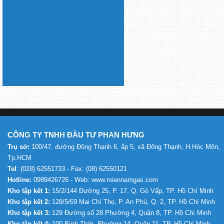
CÔNG TY TNHH ĐẦU TƯ PHAN HƯNG
Trụ sở:
100/47, đường Đông Thạnh 6, ấp 5, xã Đông Thạnh, H.Hóc Môn,
Tp.HCM
Tel
: (028) 62551733 - Fax: (08) 62550121
Hotline:
0989426726 - Web: www.miennamgas.com
Kho tập kết 1:
15/2/144 Đường 25, P. 17, Q. Gò Vấp, TP. Hồ Chí Minh
Kho tập kết 2:
128/5/69 Mai Chí Thọ, P. An Phú, Q. 2, TP. Hồ Chí Minh
Kho tập kết 3:
129 Đường số 28 Phường 4, Quận 8, TP. Hồ Chí Minh
Kho tập kết 4:
100 Bình Thới, Phường 14, Quận 11, TP. Hồ Chí Minh