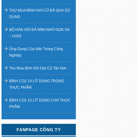
THU MUA BÌNH KHÍ CŨ ĐÃ QUA SỬ
DỤNG
BỘ HÀN GIÓ ĐÁ MINI NHỎ GỌN SG
– H203
Ứng Dụng Của Nito Trong Công
Nghiệp
Thu Mua Bình Khí Oxy Cũ Tận Nơi
BÌNH CO2 14 LÍT DÙNG TRONG
THỰC PHẨM
BÌNH CO2 10 LÍT DÙNG CHO THỰC
PHẨM
FANPAGE CÔNG TY