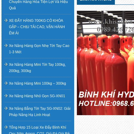
Chuyển Hàng Hóa Tiện Lợi Và Hiệu
Quả
XE ĐẨY HÀNG 700KG CÓ KHÓA
GẬP – CHỊU TẢI CAO, VẬN HÀNH
ÊM ÁI
Xe Nâng Hàng Gọn Nhẹ Tời Tay Cao
1-3 Mét
Xe Nâng Hàng Mini Tời Tay 100kg,
200kg, 300kg
Xe Nâng Hàng Mini 100kg – 300kg
Xe Nâng Hàng Nhỏ Gọn SG-XN01
Xe Nâng Bằng Tời Tay SG-XN02: Giải
Pháp Nâng Hạ Linh Hoạt
Tổng Hợp 15 Loại Xe Đẩy Bình Khí
Oxy, Nitơ, Argon, CO2, Gió Đá Giá Rẻ