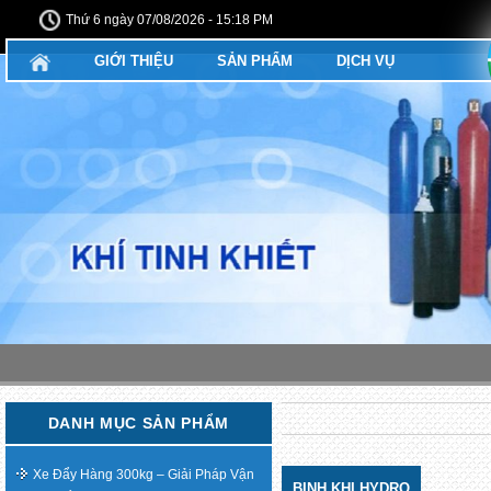
Thứ 6 ngày 07/08/2026 - 15:18 PM
GIỚI THIỆU
SẢN PHẨM
DỊCH VỤ
DANH MỤC SẢN PHẨM
Xe Đẩy Hàng 300kg – Giải Pháp Vận
BINH KHI HYDRO