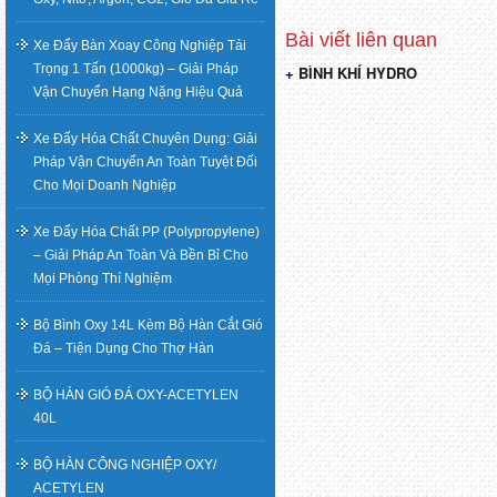
Xe Đẩy Bàn Xoay Công Nghiệp Tải
Trọng 1 Tấn (1000kg) – Giải Pháp
BÌNH KHÍ HYDRO
Điều
Vận Chuyển Hạng Nặng Hiệu Quả
hướng
Xe Đẩy Hóa Chất Chuyên Dụng: Giải
Pháp Vận Chuyển An Toàn Tuyệt Đối
bài
Cho Mọi Doanh Nghiệp
viết
Xe Đẩy Hóa Chất PP (Polypropylene)
– Giải Pháp An Toàn Và Bền Bỉ Cho
Mọi Phòng Thí Nghiệm
Bộ Bình Oxy 14L Kèm Bộ Hàn Cắt Gió
Đá – Tiện Dụng Cho Thợ Hàn
BỘ HÀN GIÓ ĐÁ OXY-ACETYLEN
40L
BỘ HÀN CÔNG NGHIỆP OXY/
ACETYLEN