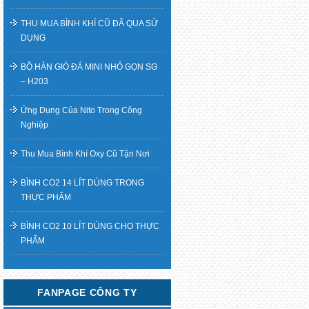
THU MUA BÌNH KHÍ CŨ ĐÃ QUA SỬ
DỤNG
BỘ HÀN GIÓ ĐÁ MINI NHỎ GỌN SG
– H203
Ứng Dụng Của Nito Trong Công
Nghiệp
Thu Mua Bình Khí Oxy Cũ Tận Nơi
BÌNH CO2 14 LÍT DÙNG TRONG
THỰC PHẨM
BÌNH CO2 10 LÍT DÙNG CHO THỰC
PHẨM
FANPAGE CÔNG TY