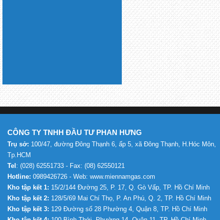
CÔNG TY TNHH ĐẦU TƯ PHAN HƯNG
Trụ sở:
100/47, đường Đông Thạnh 6, ấp 5, xã Đông Thạnh, H.Hóc Môn,
Tp.HCM
Tel
: (028) 62551733 - Fax: (08) 62550121
Hotline:
0989426726 - Web: www.miennamgas.com
Kho tập kết 1:
15/2/144 Đường 25, P. 17, Q. Gò Vấp, TP. Hồ Chí Minh
Kho tập kết 2:
128/5/69 Mai Chí Thọ, P. An Phú, Q. 2, TP. Hồ Chí Minh
Kho tập kết 3:
129 Đường số 28 Phường 4, Quận 8, TP. Hồ Chí Minh
Kho tập kết 4:
100 Bình Thới, Phường 14, Quận 11, TP. Hồ Chí Minh