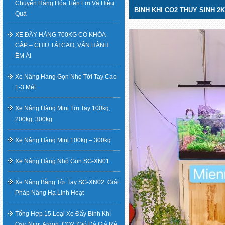
Chuyển Hàng Hóa Tiện Lợi Và Hiệu
BINH KHI CO2 THUY SINH 2
Quả
XE ĐẨY HÀNG 700KG CÓ KHÓA
GẬP – CHỊU TẢI CAO, VẬN HÀNH
ÊM ÁI
Xe Nâng Hàng Gọn Nhẹ Tời Tay Cao
1-3 Mét
Xe Nâng Hàng Mini Tời Tay 100kg,
200kg, 300kg
Xe Nâng Hàng Mini 100kg – 300kg
Xe Nâng Hàng Nhỏ Gọn SG-XN01
Xe Nâng Bằng Tời Tay SG-XN02: Giải
Pháp Nâng Hạ Linh Hoạt
Tổng Hợp 15 Loại Xe Đẩy Bình Khí
Oxy, Nitơ, Argon, CO2, Gió Đá Giá Rẻ