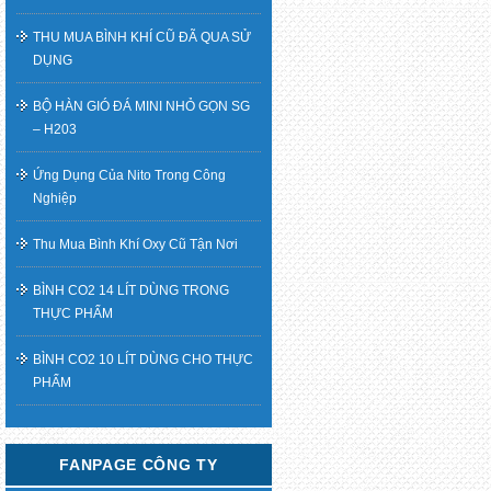
THU MUA BÌNH KHÍ CŨ ĐÃ QUA SỬ
DỤNG
BỘ HÀN GIÓ ĐÁ MINI NHỎ GỌN SG
– H203
Ứng Dụng Của Nito Trong Công
Nghiệp
Thu Mua Bình Khí Oxy Cũ Tận Nơi
BÌNH CO2 14 LÍT DÙNG TRONG
THỰC PHẨM
BÌNH CO2 10 LÍT DÙNG CHO THỰC
PHẨM
FANPAGE CÔNG TY