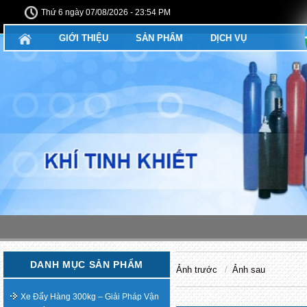
Thứ 6 ngày 07/08/2026 - 23:54 PM
GIỚI THIỆU
SẢN PHẨM
DỊCH VỤ
DANH MỤC SẢN PHẨM
Ảnh trước
Ảnh sau
Xe Đẩy Hàng 300kg – Giải Pháp Vận