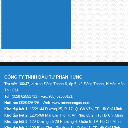
CÔNG TY TNHH ĐẦU TƯ PHAN HƯNG
Trụ sở:
100/47, đường Đông Thạnh 6, ấp 5, xã Đông Thạnh, H.Hóc Môn,
Tp.HCM
Tel
: (028) 62551733 - Fax: (08) 62550121
Hotline:
0989426726 - Web: www.miennamgas.com
Kho tập kết 1:
15/2/144 Đường 25, P. 17, Q. Gò Vấp, TP. Hồ Chí Minh
Kho tập kết 2:
128/5/69 Mai Chí Thọ, P. An Phú, Q. 2, TP. Hồ Chí Minh
Kho tập kết 3:
129 Đường số 28 Phường 4, Quận 8, TP. Hồ Chí Minh
Kho tập kết 4:
100 Bình Thới, Phường 14, Quận 11, TP. Hồ Chí Minh